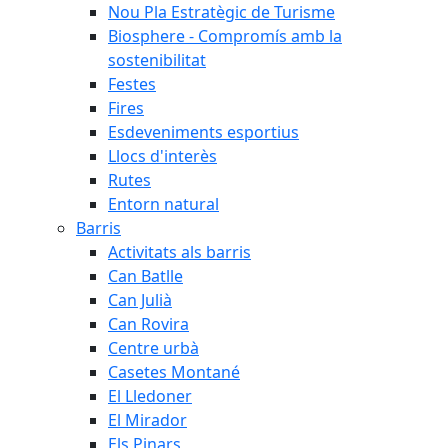
Nou Pla Estratègic de Turisme
Biosphere - Compromís amb la
sostenibilitat
Festes
Fires
Esdeveniments esportius
Llocs d'interès
Rutes
Entorn natural
Barris
Activitats als barris
Can Batlle
Can Julià
Can Rovira
Centre urbà
Casetes Montané
El Lledoner
El Mirador
Els Pinars