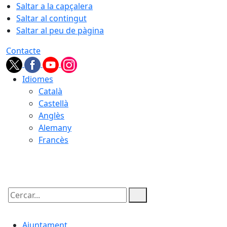
Saltar a la capçalera
Saltar al contingut
Saltar al peu de pàgina
Contacte
Idiomes
Català
Castellà
Anglès
Alemany
Francès
07.08.2026 | 11:46
Cercar:
Ajuntament