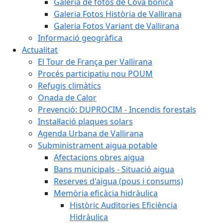
Galeria de fotos de Cova bonica
Galeria Fotos Història de Vallirana
Galeria Fotos Variant de Vallirana
Informació geogràfica
Actualitat
El Tour de França per Vallirana
Procés participatiu nou POUM
Refugis climàtics
Onada de Calor
Prevenció: DUPROCIM - Incendis forestals
Instal·lació plaques solars
Agenda Urbana de Vallirana
Subministrament aigua potable
Afectacions obres aigua
Bans municipals - Situació aigua
Reserves d'aigua (pous i consums)
Memòria eficàcia hidràulica
Històric Auditories Eficiència
Hidràulica