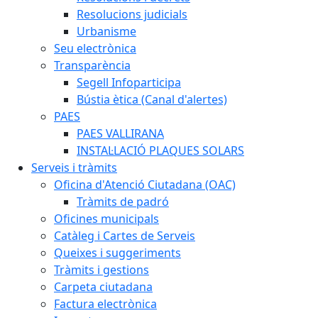
Resolucions judicials
Urbanisme
Seu electrònica
Transparència
Segell Infoparticipa
Bústia ètica (Canal d'alertes)
PAES
PAES VALLIRANA
INSTAL·LACIÓ PLAQUES SOLARS
Serveis i tràmits
Oficina d'Atenció Ciutadana (OAC)
Tràmits de padró
Oficines municipals
Catàleg i Cartes de Serveis
Queixes i suggeriments
Tràmits i gestions
Carpeta ciutadana
Factura electrònica