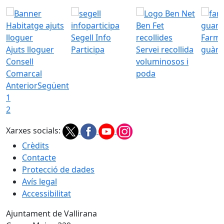
Segell Info
Farmà
Ajuts lloguer
Participa
Servei recollida
guàrd
Consell
voluminosos i
Comarcal
poda
Anterior
Següent
1
2
Xarxes socials:
Crèdits
Contacte
Protecció de dades
Avís legal
Accessibilitat
Ajuntament de Vallirana