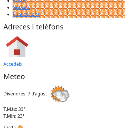
Avisos
Notícies
Publicacions
Adreces i telèfons
Accedeix
Meteo
Divendres, 7 d’agost
D
T.Màx: 33°
T
T.Min: 23°
T
Tarda