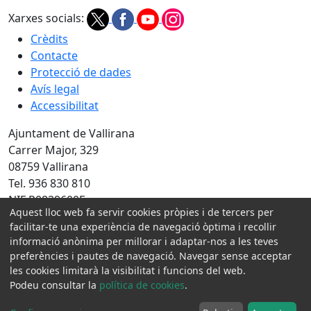
Xarxes socials:
Crèdits
Contacte
Protecció de dades
Avís legal
Accessibilitat
Ajuntament de Vallirana
Carrer Major, 329
08759 Vallirana
Tel. 936 830 810
NIF P0829600F
Aquest lloc web fa servir cookies pròpies i de tercers per
Amb la col·laboració de:
facilitar-te una experiència de navegació òptima i recollir
informació anònima per millorar i adaptar-nos a les teves
preferències i pautes de navegació. Navegar sense acceptar
les cookies limitarà la visibilitat i funcions del web.
Podeu consultar la
política de cookies
.