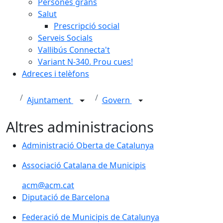
Persones grans
Salut
Prescripció social
Serveis Socials
Vallibús Connecta't
Variant N-340. Prou cues!
Adreces i telèfons
Ajuntament
Govern
Altres administracions
Administració Oberta de Catalunya
Administració Oberta de Catalunya
Associació Catalana de Municipis
Associació Catalana de Municipis
acm@acm.cat
Diputació de Barcelona
Diputació de Barcelona
Federació de Municipis de Catalunya
Federació de Municipis de Catalunya