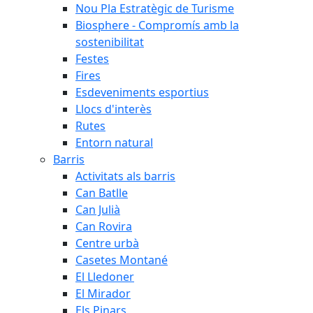
Nou Pla Estratègic de Turisme
Biosphere - Compromís amb la
sostenibilitat
Festes
Fires
Esdeveniments esportius
Llocs d'interès
Rutes
Entorn natural
Barris
Activitats als barris
Can Batlle
Can Julià
Can Rovira
Centre urbà
Casetes Montané
El Lledoner
El Mirador
Els Pinars