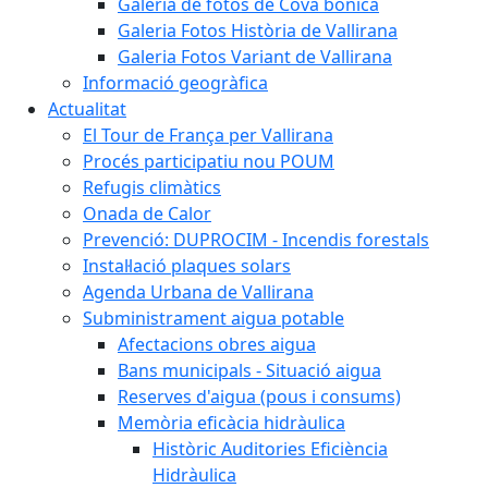
Galeria de fotos de Cova bonica
Galeria Fotos Història de Vallirana
Galeria Fotos Variant de Vallirana
Informació geogràfica
Actualitat
El Tour de França per Vallirana
Procés participatiu nou POUM
Refugis climàtics
Onada de Calor
Prevenció: DUPROCIM - Incendis forestals
Instal·lació plaques solars
Agenda Urbana de Vallirana
Subministrament aigua potable
Afectacions obres aigua
Bans municipals - Situació aigua
Reserves d'aigua (pous i consums)
Memòria eficàcia hidràulica
Històric Auditories Eficiència
Hidràulica