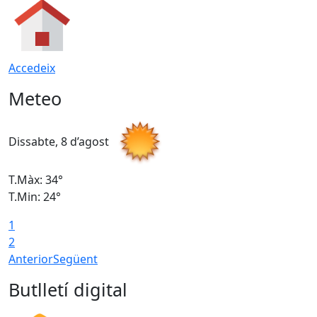
Accedeix
Meteo
Dissabte, 8 d’agost
D
T.Màx: 34°
T
T.Min: 24°
T
1
2
Anterior
Següent
Butlletí digital