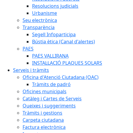
Resolucions judicials
Urbanisme
Seu electrònica
Transparència
Segell Infoparticipa
Bústia ètica (Canal d'alertes)
PAES
PAES VALLIRANA
INSTAL·LACIÓ PLAQUES SOLARS
Serveis i tràmits
Oficina d'Atenció Ciutadana (OAC)
Tràmits de padró
Oficines municipals
Catàleg i Cartes de Serveis
Queixes i suggeriments
Tràmits i gestions
Carpeta ciutadana
Factura electrònica