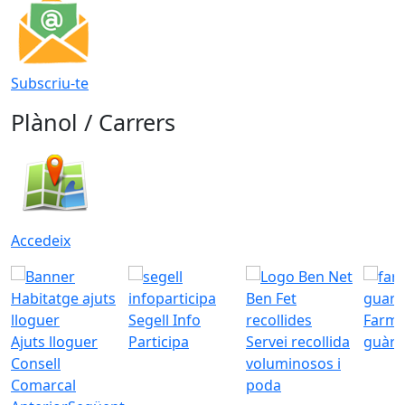
Subscriu-te
Plànol / Carrers
Accedeix
Segell Info
Farmà
Ajuts lloguer
Participa
Servei recollida
guàrd
Consell
voluminosos i
Comarcal
poda