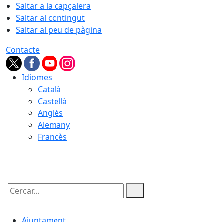
Saltar a la capçalera
Saltar al contingut
Saltar al peu de pàgina
Contacte
Idiomes
Català
Castellà
Anglès
Alemany
Francès
07.08.2026 | 20:29
Cercar:
Ajuntament