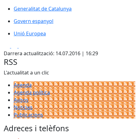
Generalitat de Catalunya
Generalitat de Catalunya
Govern espanyol
Govern espanyol
Unió Europea
Unió Europea
Facebook
X
Pdf
Darrera actualització: 14.07.2016 | 16:29
RSS
L'actualitat a un clic
Agenda
Agenda política
Avisos
Notícies
Publicacions
Adreces i telèfons