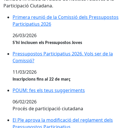
Participació Ciutadana.
Primera reunió de la Comissió dels Pressupostos Part
Primera reunió de la Comissió dels Pressupostos
Participatius 2026
26/03/2026
S’hi inclouen els Pressupostos Joves
Pressupostos Participatius 2026. Vols ser de la Comis
Pressupostos Participatius 2026. Vols ser de la
Comissió?
11/03/2026
Inscripcions fins al 22 de març
POUM: fes els teus suggeriments
POUM: fes els teus suggeriments
06/02/2026
Procés de participació ciutadana
El Ple aprova la modificació del reglament dels Press
El Ple aprova la modificació del reglament dels
Pressupostos Participatius