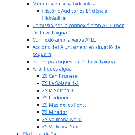
Memòria eficàcia hidràulica
Històric Auditories Eficiència
Hidràulica
Comissió per la connexió amb ATLL i per
l'estalvi d'aigua
Connexió amb la xarxa ATLL
Accions de l'Ajuntament en situació de
sequera
Bones pràctiques en l'estalvi d'aigua
Analítiques aigua
ZS Can Prunera
ZS La Solana 1-2
ZS la Solana 3
ZS Lledoner
ZS Mas de les Fonts
ZS Mirador
ZS Vallirana Nord
ZS Vallirana Sud
Pla Local de Salut