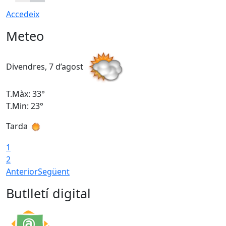
Accedeix
Meteo
Divendres, 7 d’agost
D
T.Màx: 33°
T
T.Min: 23°
T
Tarda
1
2
Anterior
Següent
Butlletí digital