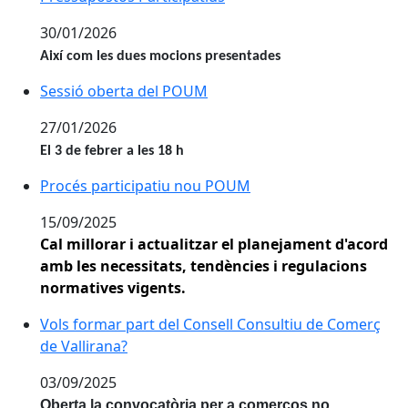
30/01/2026
Així com les dues mocions presentades
Sessió oberta del POUM
Sessió oberta del POUM
27/01/2026
El 3 de febrer a les 18 h
Procés participatiu nou POUM
Procés participatiu nou POUM
15/09/2025
Cal millorar i actualitzar el planejament d'acord
amb les necessitats, tendències i regulacions
normatives vigents.
Vols formar part del Consell Consultiu de Comerç de 
Vols formar part del Consell Consultiu de Comerç
de Vallirana?
03/09/2025
Oberta la convocatòria per a comerços no