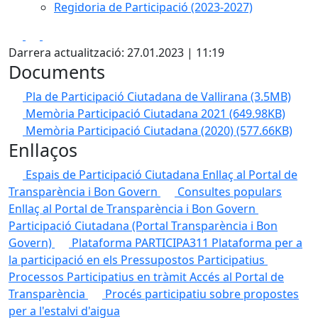
Regidoria de Participació (2023-2027)
Facebook
X
Pdf
Darrera actualització: 27.01.2023 | 11:19
Documents
Pla de Participació Ciutadana de Vallirana
(3.5MB)
Memòria Participació Ciutadana 2021
(649.98KB)
Memòria Participació Ciutadana (2020)
(577.66KB)
Enllaços
Espais de Participació Ciutadana
Enllaç al Portal de
Transparència i Bon Govern
Consultes populars
Enllaç al Portal de Transparència i Bon Govern
Participació Ciutadana (Portal Transparència i Bon
Govern)
Plataforma PARTICIPA311
Plataforma per a
la participació en els Pressupostos Participatius
Processos Participatius en tràmit
Accés al Portal de
Transparència
Procés participatiu sobre propostes
per a l'estalvi d'aigua