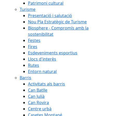
Patrimoni cultural
Turisme
Presentació i salutació
Nou Pla Estratègic de Turisme
Biosphere - Compromís amb la
sostenibilitat
Festes
Fires
Esdeveniments esportius
Llocs d'interès
Rutes
Entorn natural
Barris
Activitats als barris
Can Batlle
Can Julià
Can Rovira
Centre urbà
Casetes Montané