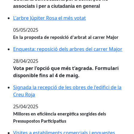
associats i per a ciutadania en general
L'arbre Júpiter Rosa el més votat
L'arbre Júpiter Rosa el més votat
05/05/2025
En la proposta de reposició d'arbrat al carrer Major
Enquesta: reposició dels arbres del carrer Major
Enquesta: reposició dels arbres del carrer Major
28/04/2025
Vota per l'opció que més t'agrada. Formulari
disponible fins al 4 de maig.
Signada la recepció de les obres de l'edifici de la Creu
Signada la recepció de les obres de l'edifici de la
Creu Roja
25/04/2025
Millores en eficiència energètica sorgides dels
Pressupostos Participatius
Visites a establiments comercials i enquestes d'hàbi
Visites a establiments comercials i enquestes