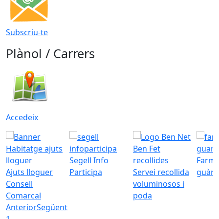
Subscriu-te
Plànol / Carrers
Accedeix
Segell Info
Farmà
Ajuts lloguer
Participa
Servei recollida
guàrd
Consell
voluminosos i
Comarcal
poda
Anterior
Següent
1