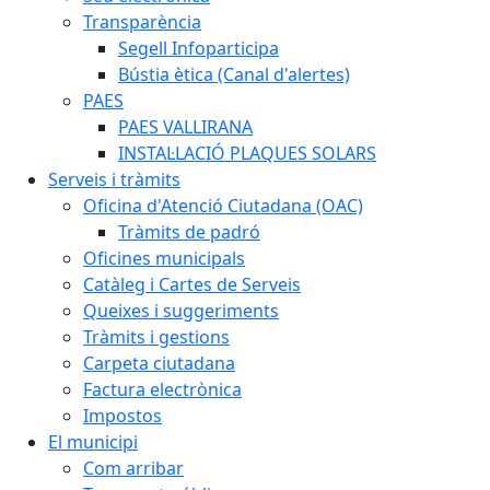
Transparència
Segell Infoparticipa
Bústia ètica (Canal d'alertes)
PAES
PAES VALLIRANA
INSTAL·LACIÓ PLAQUES SOLARS
Serveis i tràmits
Oficina d'Atenció Ciutadana (OAC)
Tràmits de padró
Oficines municipals
Catàleg i Cartes de Serveis
Queixes i suggeriments
Tràmits i gestions
Carpeta ciutadana
Factura electrònica
Impostos
El municipi
Com arribar