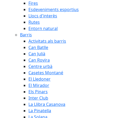
Fires
Esdeveniments esportius
Llocs d'interès
Rutes
Entorn natural
Barris
Activitats als barris
Can Batlle
Can Julià
Can Rovira
Centre urbà
Casetes Montané
El Lledoner
El Mirador
Els Pinars
Inter Club
La Llibra Casanova
La Pinatella
La Solana