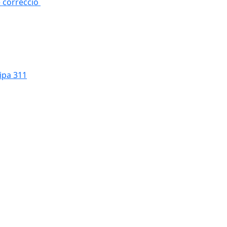
e correcció
cipa 311