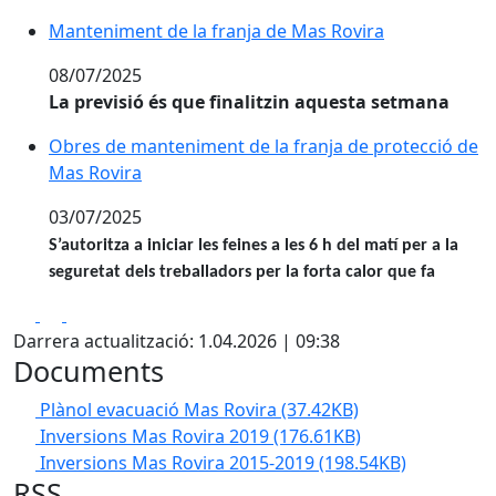
Manteniment de la franja de Mas Rovira
Manteniment de la franja de Mas Rovira
08/07/2025
La previsió és que finalitzin aquesta setmana
Obres de manteniment de la franja de protecció de M
Obres de manteniment de la franja de protecció de
Mas Rovira
03/07/2025
S’autoritza a iniciar les feines a les 6 h del matí per a la
seguretat dels treballadors per la forta calor que fa
Facebook
X
Pdf
Darrera actualització: 1.04.2026 | 09:38
Documents
Plànol evacuació Mas Rovira
(37.42KB)
Inversions Mas Rovira 2019
(176.61KB)
Inversions Mas Rovira 2015-2019
(198.54KB)
RSS