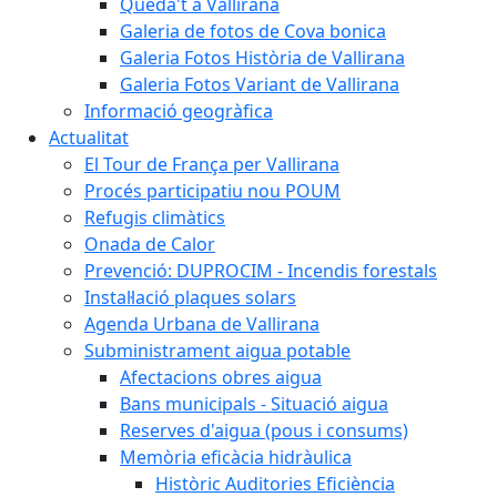
Queda't a Vallirana
Galeria de fotos de Cova bonica
Galeria Fotos Història de Vallirana
Galeria Fotos Variant de Vallirana
Informació geogràfica
Actualitat
El Tour de França per Vallirana
Procés participatiu nou POUM
Refugis climàtics
Onada de Calor
Prevenció: DUPROCIM - Incendis forestals
Instal·lació plaques solars
Agenda Urbana de Vallirana
Subministrament aigua potable
Afectacions obres aigua
Bans municipals - Situació aigua
Reserves d'aigua (pous i consums)
Memòria eficàcia hidràulica
Històric Auditories Eficiència