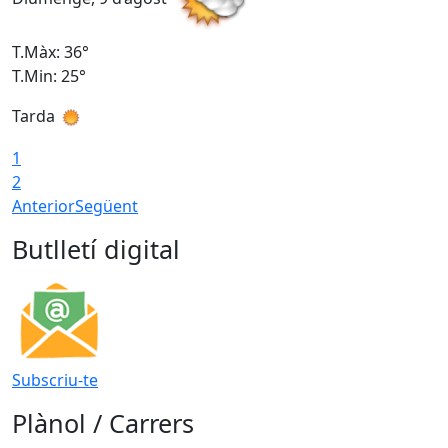
T.Màx: 36°
T
T.Min: 25°
T
Tarda
T
1
2
Anterior
Següent
Butlletí digital
Subscriu-te
Plànol / Carrers