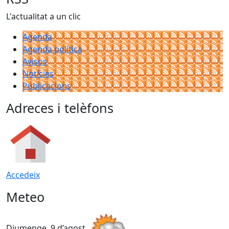
L'actualitat a un clic
Agenda
Agenda política
Avisos
Notícies
Publicacions
Adreces i telèfons
Accedeix
Meteo
Diumenge, 9 d’agost
D