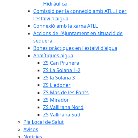
Hidràulica
Comissió per la connexió amb ATLL i per
l'estalvi d'aigua
Connexió amb la xarxa ATLL
Accions de l'Ajuntament en situació de
sequera
Bones pràctiques en l'estalvi d'aigua
Analítiques aigua
ZS Can Prunera
ZS La Solana 1-2
ZS la Solana 3
ZS Lledoner
ZS Mas de les Fonts
ZS Mirador
ZS Vallirana Nord
ZS Vallirana Sud
Pla Local de Salut
Avisos
Notícies