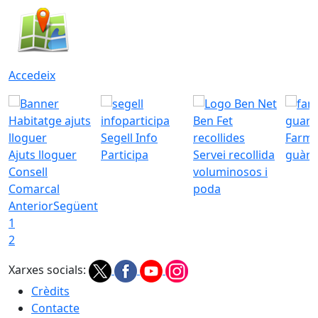
Accedeix
Segell Info
Farmà
Ajuts lloguer
Participa
Servei recollida
guàrd
Consell
voluminosos i
Comarcal
poda
Anterior
Següent
1
2
Xarxes socials:
Crèdits
Contacte