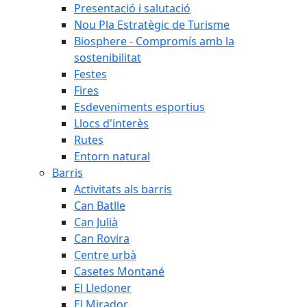
Presentació i salutació
Nou Pla Estratègic de Turisme
Biosphere - Compromís amb la
sostenibilitat
Festes
Fires
Esdeveniments esportius
Llocs d'interès
Rutes
Entorn natural
Barris
Activitats als barris
Can Batlle
Can Julià
Can Rovira
Centre urbà
Casetes Montané
El Lledoner
El Mirador