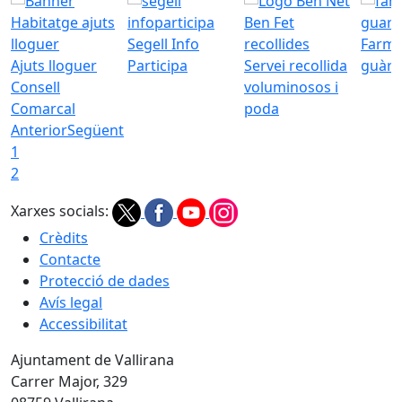
Segell Info
Farmà
Ajuts lloguer
Participa
Servei recollida
guàrd
Consell
voluminosos i
Comarcal
poda
Anterior
Següent
1
2
Xarxes socials:
Crèdits
Contacte
Protecció de dades
Avís legal
Accessibilitat
Ajuntament de Vallirana
Carrer Major, 329