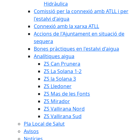
Hidràulica
Comissió per la connexió amb ATLL i per
l'estalvi d'aigua
Connexió amb la xarxa ATLL
Accions de l'Ajuntament en situació de
sequera
Bones pràctiques en l'estalvi d'aigua
Analítiques aigua
ZS Can Prunera
ZS La Solana 1-2
ZS la Solana 3
ZS Lledoner
ZS Mas de les Fonts
ZS Mirador
ZS Vallirana Nord
ZS Vallirana Sud
Pla Local de Salut
Avisos
Notícies