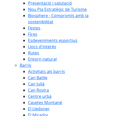
Presentació i salutació
Nou Pla Estratègic de Turisme
Biosphere - Compromís amb la
sostenibilitat
Festes
Fires
Esdeveniments esportius
Llocs d'interès
Rutes
Entorn natural
Barris
Activitats als barris
Can Batlle
Can Julià
Can Rovira
Centre urbà
Casetes Montané
El Lledoner
El Mirador