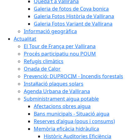
Queda't a Vallirana
Galeria de fotos de Cova bonica
Galeria Fotos Història de Vallirana
Galeria Fotos Variant de Vallirana
Informació geogràfica
Actualitat
El Tour de França per Vallirana
Procés participatiu nou POUM
Refugis climàtics
Onada de Calor
Prevenció: DUPROCIM - Incendis forestals
Instal·lació plaques solars
Agenda Urbana de Vallirana
Subministrament aigua potable
Afectacions obres aigua
Bans municipals - Situació aigua
Reserves d'aigua (pous i consums)
Memòria eficàcia hidràulica
Històric Auditories Eficiència