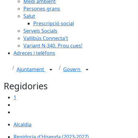
Medi ambient
Persones grans
Salut
Prescripció social
Serveis Socials
Vallibús Connecta't
Variant N-340. Prou cues!
Adreces i telèfons
Ajuntament
Govern
Regidories
1
Alcaldia
Regidoria d'Hisenda (2023-2027)