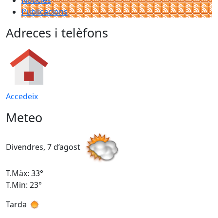
Publicacions
Adreces i telèfons
Accedeix
Meteo
Divendres, 7 d’agost
D
T.Màx: 33°
T
T.Min: 23°
T
Tarda