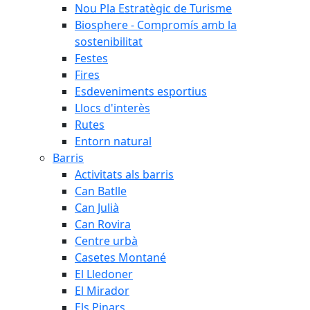
Nou Pla Estratègic de Turisme
Biosphere - Compromís amb la
sostenibilitat
Festes
Fires
Esdeveniments esportius
Llocs d'interès
Rutes
Entorn natural
Barris
Activitats als barris
Can Batlle
Can Julià
Can Rovira
Centre urbà
Casetes Montané
El Lledoner
El Mirador
Els Pinars