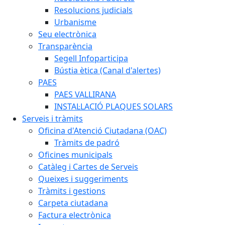
Resolucions judicials
Urbanisme
Seu electrònica
Transparència
Segell Infoparticipa
Bústia ètica (Canal d'alertes)
PAES
PAES VALLIRANA
INSTAL·LACIÓ PLAQUES SOLARS
Serveis i tràmits
Oficina d'Atenció Ciutadana (OAC)
Tràmits de padró
Oficines municipals
Catàleg i Cartes de Serveis
Queixes i suggeriments
Tràmits i gestions
Carpeta ciutadana
Factura electrònica