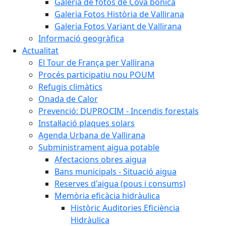
Galeria de fotos de Cova bonica
Galeria Fotos Història de Vallirana
Galeria Fotos Variant de Vallirana
Informació geogràfica
Actualitat
El Tour de França per Vallirana
Procés participatiu nou POUM
Refugis climàtics
Onada de Calor
Prevenció: DUPROCIM - Incendis forestals
Instal·lació plaques solars
Agenda Urbana de Vallirana
Subministrament aigua potable
Afectacions obres aigua
Bans municipals - Situació aigua
Reserves d'aigua (pous i consums)
Memòria eficàcia hidràulica
Històric Auditories Eficiència
Hidràulica