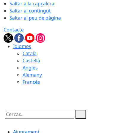
Saltar a la capçalera
Saltar al contingut
Saltar al peu de pàgina
Contacte
Idiomes
Català
Castellà
Anglès
Alemany
Francès
06.08.2026 | 09:47
Cercar:
Ajuntament