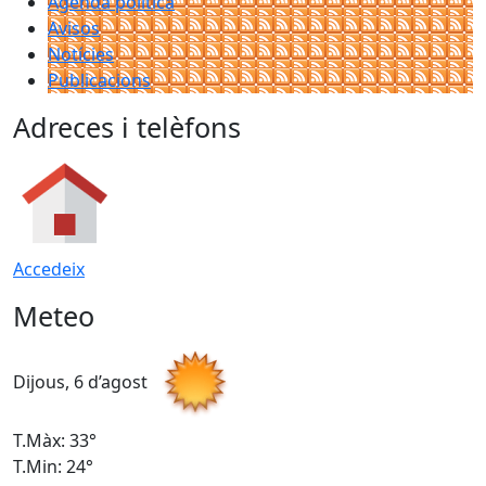
Agenda política
Avisos
Notícies
Publicacions
Adreces i telèfons
Accedeix
Meteo
Dijous, 6 d’agost
D
T.Màx: 33°
T
T.Min: 24°
T