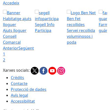
Accedeix
Segell Info
Farmà
Ajuts lloguer
Participa
Servei recollida
guàrd
Consell
voluminosos i
Comarcal
poda
Anterior
Següent
1
2
Xarxes socials:
Crèdits
Contacte
Protecció de dades
Avís legal
Accessibilitat