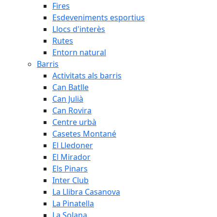
Fires
Esdeveniments esportius
Llocs d'interès
Rutes
Entorn natural
Barris
Activitats als barris
Can Batlle
Can Julià
Can Rovira
Centre urbà
Casetes Montané
El Lledoner
El Mirador
Els Pinars
Inter Club
La Llibra Casanova
La Pinatella
La Solana