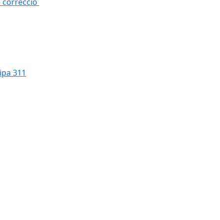
e correcció
cipa 311