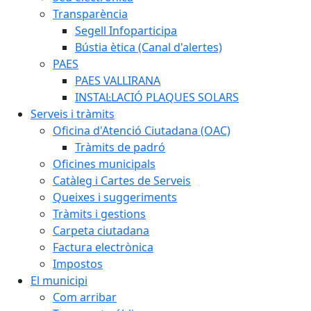
Transparència
Segell Infoparticipa
Bústia ètica (Canal d'alertes)
PAES
PAES VALLIRANA
INSTAL·LACIÓ PLAQUES SOLARS
Serveis i tràmits
Oficina d'Atenció Ciutadana (OAC)
Tràmits de padró
Oficines municipals
Catàleg i Cartes de Serveis
Queixes i suggeriments
Tràmits i gestions
Carpeta ciutadana
Factura electrònica
Impostos
El municipi
Com arribar