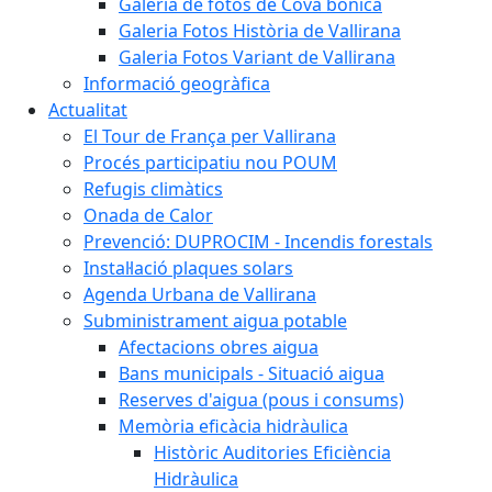
Galeria de fotos de Cova bonica
Galeria Fotos Història de Vallirana
Galeria Fotos Variant de Vallirana
Informació geogràfica
Actualitat
El Tour de França per Vallirana
Procés participatiu nou POUM
Refugis climàtics
Onada de Calor
Prevenció: DUPROCIM - Incendis forestals
Instal·lació plaques solars
Agenda Urbana de Vallirana
Subministrament aigua potable
Afectacions obres aigua
Bans municipals - Situació aigua
Reserves d'aigua (pous i consums)
Memòria eficàcia hidràulica
Històric Auditories Eficiència
Hidràulica