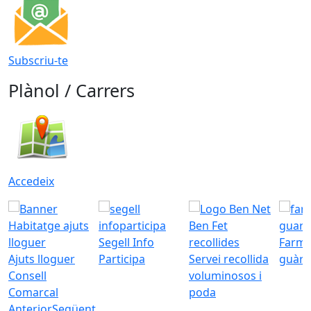
Subscriu-te
Plànol / Carrers
Accedeix
Segell Info
Farmà
Ajuts lloguer
Participa
Servei recollida
guàrd
Consell
voluminosos i
Comarcal
poda
Anterior
Següent