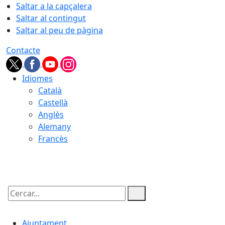
Saltar a la capçalera
Saltar al contingut
Saltar al peu de pàgina
Contacte
Idiomes
Català
Castellà
Anglès
Alemany
Francès
06.08.2026 | 03:34
Cercar:
Ajuntament