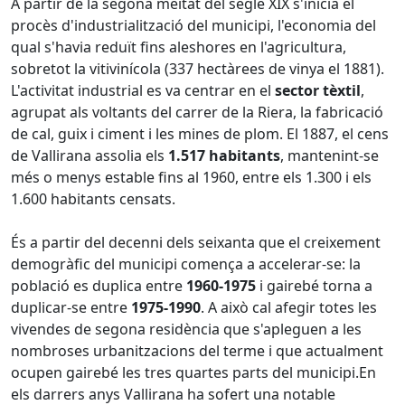
A partir de la segona meitat del segle XIX s'inicia el
procès d'industrialització del municipi, l'economia del
qual s'havia reduït fins aleshores en l'agricultura,
sobretot la vitivinícola (337 hectàrees de vinya el 1881).
L'activitat industrial es va centrar en el
sector tèxtil
,
agrupat als voltants del carrer de la Riera, la fabricació
de cal, guix i ciment i les mines de plom. El 1887, el cens
de Vallirana assolia els
1.517 habitants
, mantenint-se
més o menys estable fins al 1960, entre els 1.300 i els
1.600 habitants censats.
És a partir del decenni dels seixanta que el creixement
demogràfic del municipi comença a accelerar-se: la
població es duplica entre
1960-1975
i gairebé torna a
duplicar-se entre
1975-1990
. A això cal afegir totes les
vivendes de segona residència que s'apleguen a les
nombroses urbanitzacions del terme i que actualment
ocupen gairebé les tres quartes parts del municipi.En
els darrers anys Vallirana ha sofert una notable