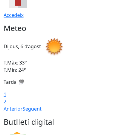
Accedeix
Meteo
Dijous, 6 d’agost
D
T.Màx: 33°
T
T.Min: 24°
T
Tarda
1
2
Anterior
Següent
Butlletí digital