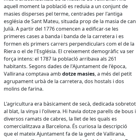
aquell moment la població es reduïa a un conjunt de
masies disperses pel terme, centrades per l'antiga
església de Sant Mateu, situada prop de la masia de can
Julià. A partir del 1776 comencen a edificar-se les
primeres cases a banda i banda de la carretera i es
formen els primers carrers perpendiculars com el de la
Riera o el de l'Església. El creixement demogràfic va ser
força intens: el 1787 la poblacló arribava als 261
habitants. Segons dades de l'Ajuntament de l'època,
Vallirana comptava amb
dotze masies
, a més del petit
agrupament urbà de la carretera, dos hostals i dos
molins de farina.
L'agricultura era bàsicament de secà, dedicada sobretot
al blat, la vinya i l'olivera. Hi havia dotze parells de bous i
diversos ramats de cabres, la llet de les quals es
comercialitzava a Barcelona. És curiosa la descripció
que el mateix Ajuntament fa de la gent de Vallirana,