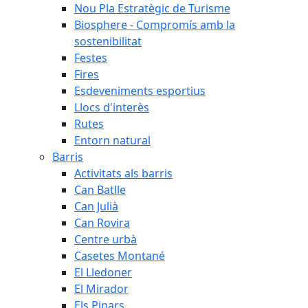
Nou Pla Estratègic de Turisme
Biosphere - Compromís amb la
sostenibilitat
Festes
Fires
Esdeveniments esportius
Llocs d'interès
Rutes
Entorn natural
Barris
Activitats als barris
Can Batlle
Can Julià
Can Rovira
Centre urbà
Casetes Montané
El Lledoner
El Mirador
Els Pinars