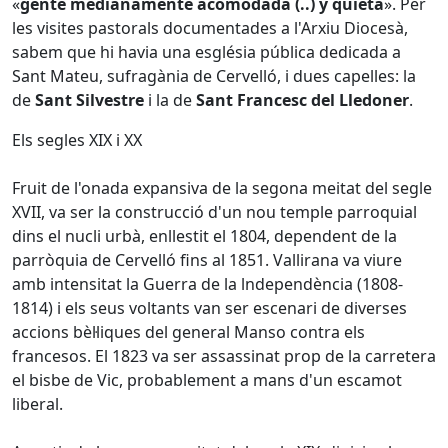
«
gente medianamente acomodada (..) y quieta
». Per
les visites pastorals documentades a l'Arxiu Diocesà,
sabem que hi havia una església pública dedicada a
Sant Mateu, sufragània de Cervelló, i dues capelles: la
de
Sant Silvestre
i la de
Sant Francesc del Lledoner
.
Els segles XIX i XX
Fruit de l'onada expansiva de la segona meitat del segle
XVII, va ser la construcció d'un nou temple parroquial
dins el nucli urbà, enllestit el 1804, dependent de la
parròquia de Cervelló fins al 1851. Vallirana va viure
amb intensitat la Guerra de la lndependència (1808-
1814) i els seus voltants van ser escenari de diverses
accions bèl·liques del general Manso contra els
francesos. El 1823 va ser assassinat prop de la carretera
el bisbe de Vic, probablement a mans d'un escamot
liberal.