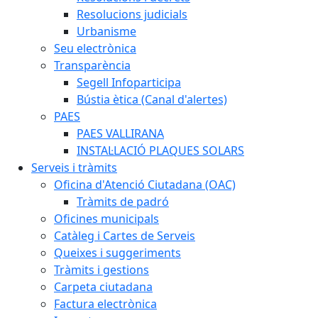
Resolucions judicials
Urbanisme
Seu electrònica
Transparència
Segell Infoparticipa
Bústia ètica (Canal d'alertes)
PAES
PAES VALLIRANA
INSTAL·LACIÓ PLAQUES SOLARS
Serveis i tràmits
Oficina d'Atenció Ciutadana (OAC)
Tràmits de padró
Oficines municipals
Catàleg i Cartes de Serveis
Queixes i suggeriments
Tràmits i gestions
Carpeta ciutadana
Factura electrònica