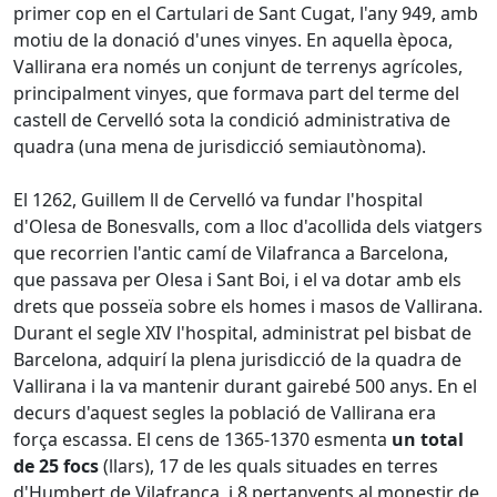
primer cop en el Cartulari de Sant Cugat, l'any 949, amb
motiu de la donació d'unes vinyes. En aquella època,
Vallirana era només un conjunt de terrenys agrícoles,
principalment vinyes, que formava part del terme del
castell de Cervelló sota la condició administrativa de
quadra (una mena de jurisdicció semiautònoma).
El 1262, Guillem ll de Cervelló va fundar l'hospital
d'Olesa de Bonesvalls, com a lloc d'acollida dels viatgers
que recorrien l'antic camí de Vilafranca a Barcelona,
que passava per Olesa i Sant Boi, i el va dotar amb els
drets que posseïa sobre els homes i masos de Vallirana.
Durant el segle XIV l'hospital, administrat pel bisbat de
Barcelona, adquirí la plena jurisdicció de la quadra de
Vallirana i la va mantenir durant gairebé 500 anys. En el
decurs d'aquest segles la població de Vallirana era
força escassa. El cens de 1365-1370 esmenta
un total
de 25 focs
(llars), 17 de les quals situades en terres
d'Humbert de Vilafranca, i 8 pertanyents al monestir de