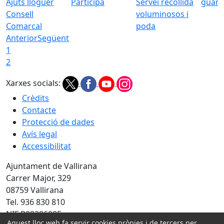
Ajuts lloguer
Participa
Servei recollida
guàrd
Consell
voluminosos i
Comarcal
poda
Anterior
Següent
1
2
Xarxes socials:
Crèdits
Contacte
Protecció de dades
Avís legal
Accessibilitat
Ajuntament de Vallirana
Carrer Major, 329
08759 Vallirana
Tel. 936 830 810
NIF P0829600F
Aquest lloc web fa servir cookies pròpies i de tercers per