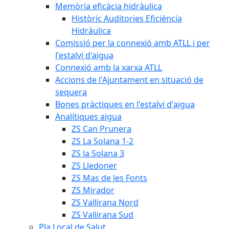
Memòria eficàcia hidràulica
Històric Auditories Eficiència
Hidràulica
Comissió per la connexió amb ATLL i per
l'estalvi d'aigua
Connexió amb la xarxa ATLL
Accions de l'Ajuntament en situació de
sequera
Bones pràctiques en l'estalvi d'aigua
Analítiques aigua
ZS Can Prunera
ZS La Solana 1-2
ZS la Solana 3
ZS Lledoner
ZS Mas de les Fonts
ZS Mirador
ZS Vallirana Nord
ZS Vallirana Sud
Pla Local de Salut