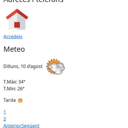
Accedeix
Meteo
Dilluns, 10 d’agost
D
T.Màx: 34°
T
T.Min: 26°
T
Tarda
T
1
2
Anterior
Següent