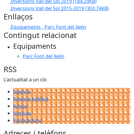
Inversions Vall del Sol 2019
(184.29KB)
Inversions Vall del Sol 2015-2019
(303.74KB)
Enllaços
Equipaments - Parc Font del Xelin
Contingut relacionat
Equipaments
Parc Font del Xelín
RSS
L'actualitat a un clic
Agenda
Agenda política
Avisos
Notícies
Publicacions
Adreces i telèfons