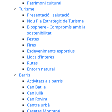
Patrimoni cultural
Turisme
Presentació i salutació
Nou Pla Estratègic de Turisme
Biosphere - Compromís amb la
sostenibilitat
Festes
Fires
Esdeveniments esportius
Llocs d'interès
Rutes
Entorn natural
Barris
Activitats als barris
Can Batlle
Can Julià
Can Rovira
Centre urbà
Casetes Montané