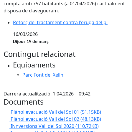
compta amb 757 habitants (a 01/04/2026) i actualment
disposa de clavegueram.
Reforç del tractament contra l'eruga del pi
Reforç del tractament contra l'eruga del pi
16/03/2026
Dijous 19 de març
Contingut relacionat
Equipaments
Parc Font del Xelín
Facebook
X
Pdf
Darrera actualització: 1.04.2026 | 09:42
Documents
Plànol evacuació Vall del Sol 01
(51.15KB)
Plànol evacuació Vall del Sol 02
(48.13KB)
INnversions Vall del Sol 2020
(110.72KB)