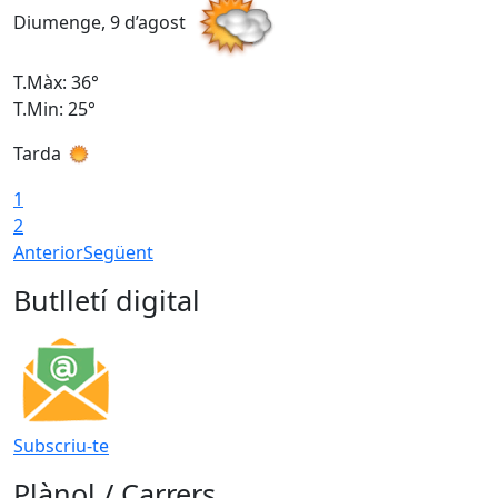
Diumenge, 9 d’agost
D
T.Màx: 36°
T
T.Min: 25°
T
Tarda
T
1
2
Anterior
Següent
Butlletí digital
Subscriu-te
Plànol / Carrers