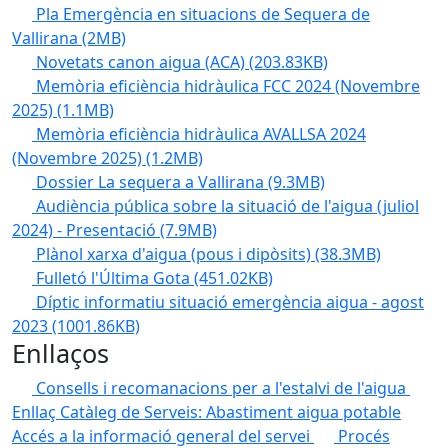
Pla Emergència en situacions de Sequera de
Vallirana
(2MB)
Novetats canon aigua (ACA)
(203.83KB)
Memòria eficiència hidràulica FCC 2024 (Novembre
2025)
(1.1MB)
Memòria eficiència hidràulica AVALLSA 2024
(Novembre 2025)
(1.2MB)
Dossier La sequera a Vallirana
(9.3MB)
Audiència pública sobre la situació de l'aigua (juliol
2024) - Presentació
(7.9MB)
Plànol xarxa d'aigua (pous i dipòsits)
(38.3MB)
Fulletó l'Última Gota
(451.02KB)
Díptic informatiu situació emergència aigua - agost
2023
(1001.86KB)
Enllaços
Consells i recomanacions per a l'estalvi de l'aigua
Enllaç Catàleg de Serveis: Abastiment aigua potable
Accés a la informació general del servei
Procés