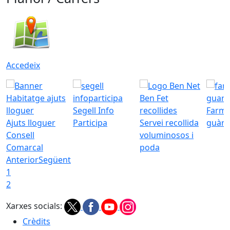
Accedeix
Segell Info
Farmà
Ajuts lloguer
Participa
Servei recollida
guàrd
Consell
voluminosos i
Comarcal
poda
Anterior
Següent
1
2
Xarxes socials:
Crèdits