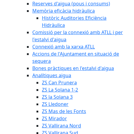
Reserves d'aigua (pous i consums)
Memòria eficàcia hidràulica
Històric Auditories Eficiència
Hidràulica
Comissió per la connexió amb ATLL i per
l'estalvi d'aigua
Connexió amb la xarxa ATLL
Accions de l'Ajuntament en situació de
sequera
Bones pràctiques en l'estalvi d'aigua
Analítiques aigua
ZS Can Prunera
ZS La Solana 1-2
ZS la Solana 3
ZS Lledoner
ZS Mas de les Fonts
ZS Mirador
ZS Vallirana Nord
ZS Vallirana Sud