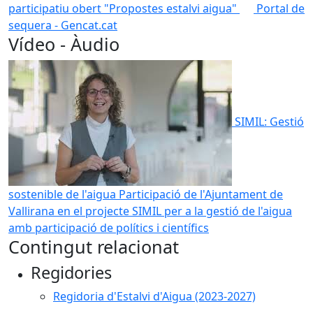
participatiu obert "Propostes estalvi aigua"
Portal de
sequera - Gencat.cat
Vídeo - Àudio
SIMIL: Gestió
sostenible de l'aigua
Participació de l'Ajuntament de
Vallirana en el projecte SIMIL per a la gestió de l'aigua
amb participació de polítics i científics
Contingut relacionat
Regidories
Regidoria d'Estalvi d'Aigua (2023-2027)