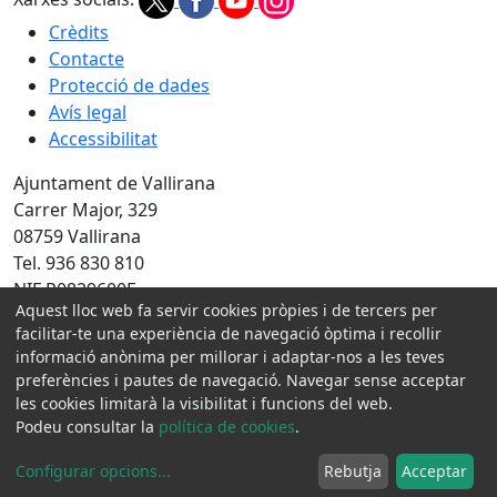
Crèdits
Contacte
Protecció de dades
Avís legal
Accessibilitat
Ajuntament de Vallirana
Carrer Major, 329
08759 Vallirana
Tel. 936 830 810
NIF P0829600F
Aquest lloc web fa servir cookies pròpies i de tercers per
Amb la col·laboració de:
facilitar-te una experiència de navegació òptima i recollir
informació anònima per millorar i adaptar-nos a les teves
preferències i pautes de navegació. Navegar sense acceptar
les cookies limitarà la visibilitat i funcions del web.
Podeu consultar la
política de cookies
.
Configurar opcions
...
Rebutja
Acceptar