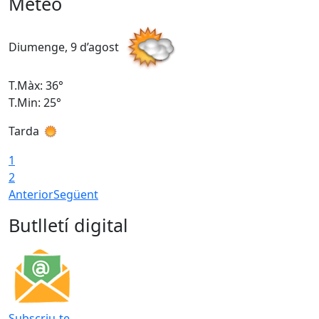
Meteo
Diumenge, 9 d’agost
D
T.Màx: 36°
T
T.Min: 25°
T
Tarda
T
1
2
Anterior
Següent
Butlletí digital
Subscriu-te