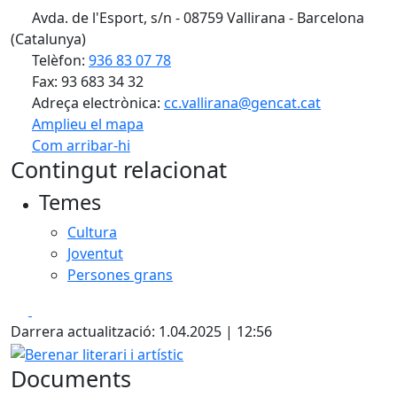
Avda. de l'Esport, s/n - 08759 Vallirana - Barcelona
(Catalunya)
Telèfon:
936 83 07 78
Fax: 93 683 34 32
Adreça electrònica:
cc.vallirana@gencat.cat
Amplieu el mapa
Com arribar-hi
Leaflet
| ©
OpenStreetMap
contributors
Contingut relacionat
+
Temes
−
Cultura
Joventut
Persones grans
Facebook
X
Darrera actualització: 1.04.2025 | 12:56
Berenar literari i artístic
Documents