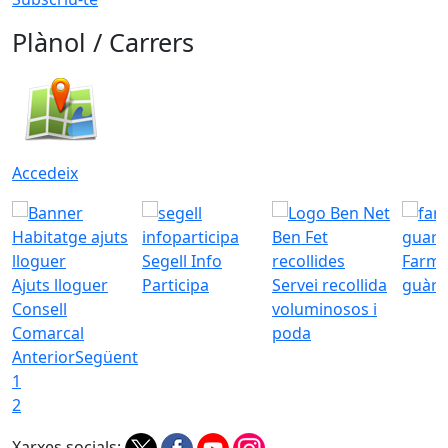
Plànol / Carrers
Accedeix
Segell Info
Farmà
Ajuts lloguer
Participa
Servei recollida
guàrd
Consell
voluminosos i
Comarcal
poda
Anterior
Següent
1
2
Xarxes socials: