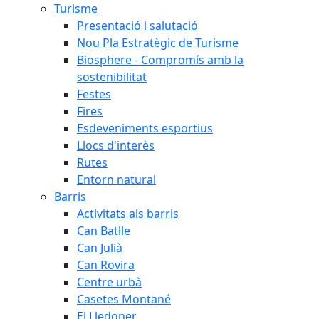
Turisme
Presentació i salutació
Nou Pla Estratègic de Turisme
Biosphere - Compromís amb la
sostenibilitat
Festes
Fires
Esdeveniments esportius
Llocs d'interès
Rutes
Entorn natural
Barris
Activitats als barris
Can Batlle
Can Julià
Can Rovira
Centre urbà
Casetes Montané
El Lledoner