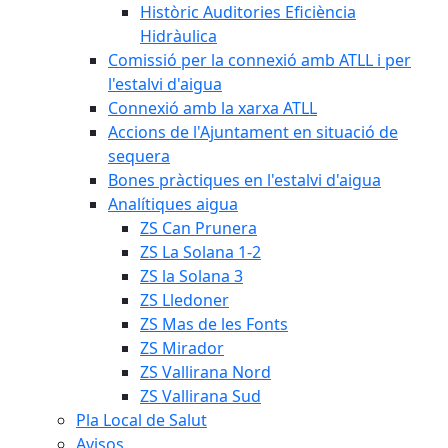
Històric Auditories Eficiència
Hidràulica
Comissió per la connexió amb ATLL i per
l'estalvi d'aigua
Connexió amb la xarxa ATLL
Accions de l'Ajuntament en situació de
sequera
Bones pràctiques en l'estalvi d'aigua
Analítiques aigua
ZS Can Prunera
ZS La Solana 1-2
ZS la Solana 3
ZS Lledoner
ZS Mas de les Fonts
ZS Mirador
ZS Vallirana Nord
ZS Vallirana Sud
Pla Local de Salut
Avisos