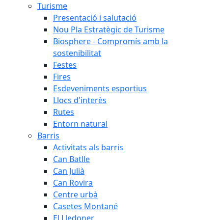
Turisme
Presentació i salutació
Nou Pla Estratègic de Turisme
Biosphere - Compromís amb la
sostenibilitat
Festes
Fires
Esdeveniments esportius
Llocs d'interès
Rutes
Entorn natural
Barris
Activitats als barris
Can Batlle
Can Julià
Can Rovira
Centre urbà
Casetes Montané
El Lledoner