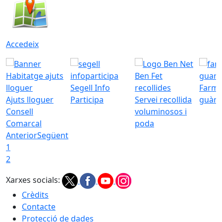
Accedeix
Segell Info
Farmà
Ajuts lloguer
Participa
Servei recollida
guàrd
Consell
voluminosos i
Comarcal
poda
Anterior
Següent
1
2
Xarxes socials:
Crèdits
Contacte
Protecció de dades