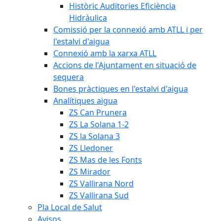
Històric Auditories Eficiència
Hidràulica
Comissió per la connexió amb ATLL i per
l'estalvi d'aigua
Connexió amb la xarxa ATLL
Accions de l'Ajuntament en situació de
sequera
Bones pràctiques en l'estalvi d'aigua
Analítiques aigua
ZS Can Prunera
ZS La Solana 1-2
ZS la Solana 3
ZS Lledoner
ZS Mas de les Fonts
ZS Mirador
ZS Vallirana Nord
ZS Vallirana Sud
Pla Local de Salut
Avisos