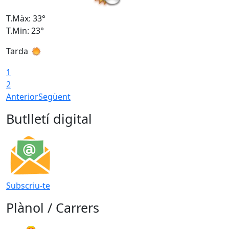
T.Màx: 33°
T
T.Min: 23°
T
Tarda
1
2
Anterior
Següent
Butlletí digital
Subscriu-te
Plànol / Carrers