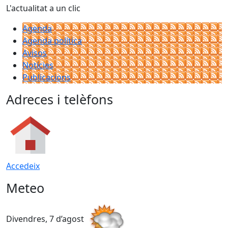
L'actualitat a un clic
Agenda
Agenda política
Avisos
Notícies
Publicacions
Adreces i telèfons
Accedeix
Meteo
Divendres, 7 d’agost
D