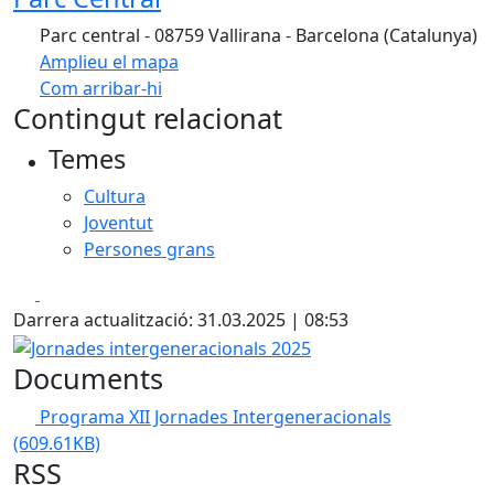
Parc central - 08759 Vallirana - Barcelona (Catalunya)
Amplieu el mapa
Com arribar-hi
Leaflet
| ©
OpenStreetMap
contributors
Contingut relacionat
+
Temes
−
Cultura
Joventut
Persones grans
Facebook
X
Darrera actualització: 31.03.2025 | 08:53
Jornades intergeneracionals 2025
Documents
Programa XII Jornades Intergeneracionals
(609.61KB)
RSS