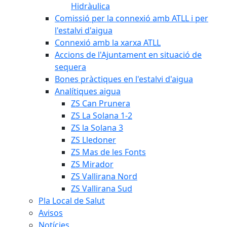
Hidràulica
Comissió per la connexió amb ATLL i per
l'estalvi d'aigua
Connexió amb la xarxa ATLL
Accions de l'Ajuntament en situació de
sequera
Bones pràctiques en l'estalvi d'aigua
Analítiques aigua
ZS Can Prunera
ZS La Solana 1-2
ZS la Solana 3
ZS Lledoner
ZS Mas de les Fonts
ZS Mirador
ZS Vallirana Nord
ZS Vallirana Sud
Pla Local de Salut
Avisos
Notícies