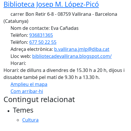
Biblioteca Josep M. López-Picó
carrer Bon Retir 6-8 - 08759 Vallirana - Barcelona
(Catalunya)
Nom de contacte: Eva Cañadas
Telèfon:
936831365
Telèfon:
677 50 22 55
Adreça electrònica:
b.vallirana.jmlp@diba.cat
Lloc web:
bibliotecadevallirana.blogspot.com/
Horari:
Horari: de dilluns a divendres de 15.30 h a 20 h, dijous i
dissabte també pel matí de 9.30 h a 13.30 h.
Amplieu el mapa
Com arribar-hi
Leaflet
| ©
OpenStreetMap
contributors
Contingut relacionat
+
Temes
−
Cultura