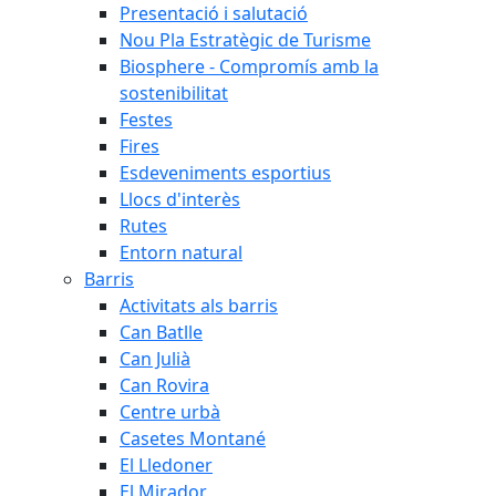
Presentació i salutació
Nou Pla Estratègic de Turisme
Biosphere - Compromís amb la
sostenibilitat
Festes
Fires
Esdeveniments esportius
Llocs d'interès
Rutes
Entorn natural
Barris
Activitats als barris
Can Batlle
Can Julià
Can Rovira
Centre urbà
Casetes Montané
El Lledoner
El Mirador