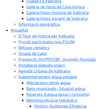
Queda't a Vallirana
Galeria de fotos de Cova bonica
Galeria Fotos Història de Vallirana
Galeria Fotos Variant de Vallirana
Informació geogràfica
Actualitat
El Tour de França per Vallirana
Procés participatiu nou POUM
Refugis climàtics
Onada de Calor
Prevenció: DUPROCIM - Incendis forestals
Instal·lació plaques solars
Agenda Urbana de Vallirana
Subministrament aigua potable
Afectacions obres aigua
Bans municipals - Situació aigua
Reserves d'aigua (pous i consums)
Memòria eficàcia hidràulica
Històric Auditories Eficiència