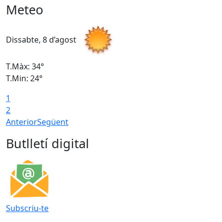
Meteo
Dissabte, 8 d’agost
D
T.Màx: 34°
T
T.Min: 24°
T
1
2
Anterior
Següent
Butlletí digital
Subscriu-te