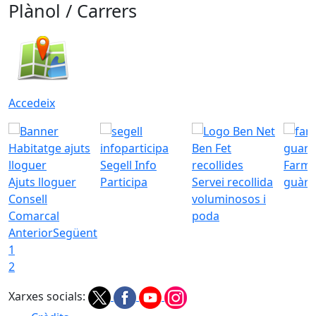
Plànol / Carrers
Accedeix
Segell Info
Farmà
Ajuts lloguer
Participa
Servei recollida
guàrd
Consell
voluminosos i
Comarcal
poda
Anterior
Següent
1
2
Xarxes socials: