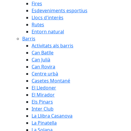
Fires
Esdeveniments esportius
Llocs d'interès
Rutes
Entorn natural
Barris
Activitats als barris
Can Batlle
Can Julià
Can Rovira
Centre urbà
Casetes Montané
El Lledoner
El Mirador
Els Pinars
Inter Club
La Llibra Casanova
La Pinatella
La Solana