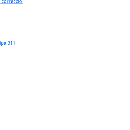
e correcció
cipa 311