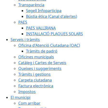
Transparència
Segell Infoparticipa
Bústia ètica (Canal d'alertes)
PAES
PAES VALLIRANA
INSTAL·LACIÓ PLAQUES SOLARS
Serveis i tràmits
Oficina d'Atenció Ciutadana (OAC)
Tràmits de padró
Oficines municipals
Catàleg i Cartes de Serveis
Queixes i suggeriments
Tràmits i gestions
Carpeta ciutadana
Factura electrònica
Impostos
El municipi
Com arribar