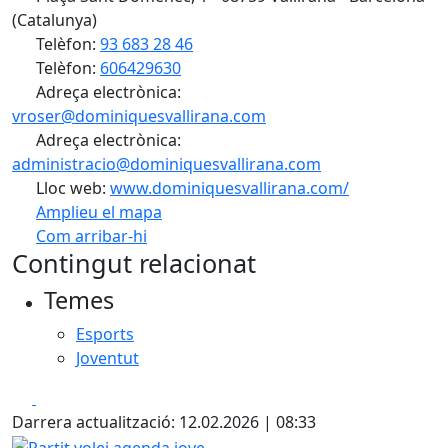
(Catalunya)
Telèfon:
93 683 28 46
Telèfon:
606429630
Adreça electrònica:
vroser@dominiquesvallirana.com
Adreça electrònica:
administracio@dominiquesvallirana.com
Lloc web:
www.dominiquesvallirana.com/
Amplieu el mapa
Com arribar-hi
Leaflet
| ©
OpenStreetMap
contributors
Contingut relacionat
+
Temes
−
Esports
Joventut
Facebook
X
Darrera actualització: 12.02.2026 | 08:33
Partit volei agenda jove