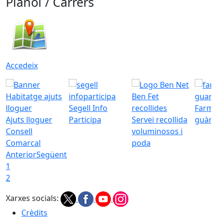
Plànol / Carrers
Accedeix
Segell Info
Farmà
Ajuts lloguer
Participa
Servei recollida
guàrd
Consell
voluminosos i
Comarcal
poda
Anterior
Següent
1
2
Xarxes socials:
Crèdits