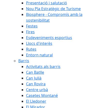
Presentació i salutació
Nou Pla Estratègic de Turisme
Biosphere - Compromís amb la
sostenibilitat
Festes
Fires
Esdeveniments esportius
Llocs d'interès
Rutes
Entorn natural
Barris
Activitats als barris
Can Batlle
Can Julià
Can Rovira
Centre urbà
Casetes Montané
El Lledoner
El Mirador