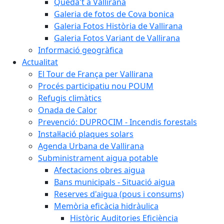
Queda't a Vallirana
Galeria de fotos de Cova bonica
Galeria Fotos Història de Vallirana
Galeria Fotos Variant de Vallirana
Informació geogràfica
Actualitat
El Tour de França per Vallirana
Procés participatiu nou POUM
Refugis climàtics
Onada de Calor
Prevenció: DUPROCIM - Incendis forestals
Instal·lació plaques solars
Agenda Urbana de Vallirana
Subministrament aigua potable
Afectacions obres aigua
Bans municipals - Situació aigua
Reserves d'aigua (pous i consums)
Memòria eficàcia hidràulica
Històric Auditories Eficiència