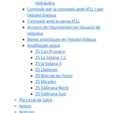
Hidràulica
Comissió per la connexió amb ATLL i per
l'estalvi d'aigua
Connexió amb la xarxa ATLL
Accions de l'Ajuntament en situació de
sequera
Bones pràctiques en l'estalvi d'aigua
Analítiques aigua
ZS Can Prunera
ZS La Solana 1-2
ZS la Solana 3
ZS Lledoner
ZS Mas de les Fonts
ZS Mirador
ZS Vallirana Nord
ZS Vallirana Sud
Pla Local de Salut
Avisos
Notícies