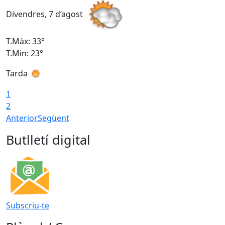
Divendres, 7 d’agost
D
T.Màx: 33°
T
T.Min: 23°
T
Tarda
1
2
Anterior
Següent
Butlletí digital
Subscriu-te