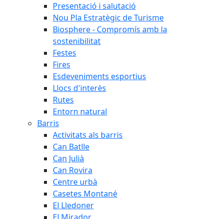
Presentació i salutació
Nou Pla Estratègic de Turisme
Biosphere - Compromís amb la
sostenibilitat
Festes
Fires
Esdeveniments esportius
Llocs d'interès
Rutes
Entorn natural
Barris
Activitats als barris
Can Batlle
Can Julià
Can Rovira
Centre urbà
Casetes Montané
El Lledoner
El Mirador