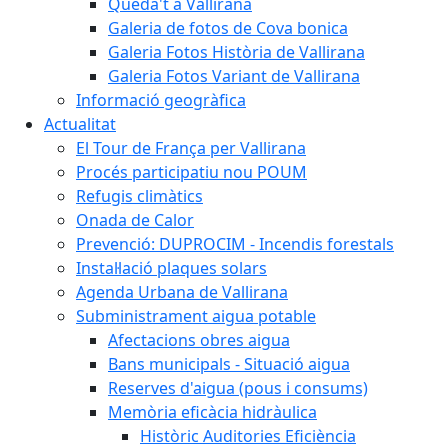
Queda't a Vallirana
Galeria de fotos de Cova bonica
Galeria Fotos Història de Vallirana
Galeria Fotos Variant de Vallirana
Informació geogràfica
Actualitat
El Tour de França per Vallirana
Procés participatiu nou POUM
Refugis climàtics
Onada de Calor
Prevenció: DUPROCIM - Incendis forestals
Instal·lació plaques solars
Agenda Urbana de Vallirana
Subministrament aigua potable
Afectacions obres aigua
Bans municipals - Situació aigua
Reserves d'aigua (pous i consums)
Memòria eficàcia hidràulica
Històric Auditories Eficiència