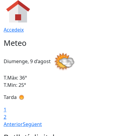
Accedeix
Meteo
Diumenge, 9 d’agost
D
T.Màx: 36°
T
T.Min: 25°
T
Tarda
T
1
2
Anterior
Següent