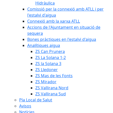
Hidràulica
Comissió per la connexió amb ATLL i per
l'estalvi d'aigua
Connexió amb la xarxa ATLL
Accions de l'Ajuntament en situació de
sequera
Bones pràctiques en l'estalvi d'aigua
Analítiques aigua
ZS Can Prunera
ZS La Solana 1-2
ZS la Solana 3
ZS Lledoner
ZS Mas de les Fonts
ZS Mirador
ZS Vallirana Nord
ZS Vallirana Sud
Pla Local de Salut
Avisos
Notícies