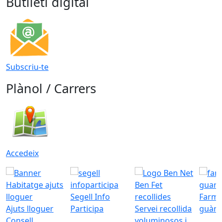
Butlletí digital
Subscriu-te
Plànol / Carrers
Accedeix
Segell Info
Farmà
Ajuts lloguer
Participa
Servei recollida
guàrd
Consell
voluminosos i