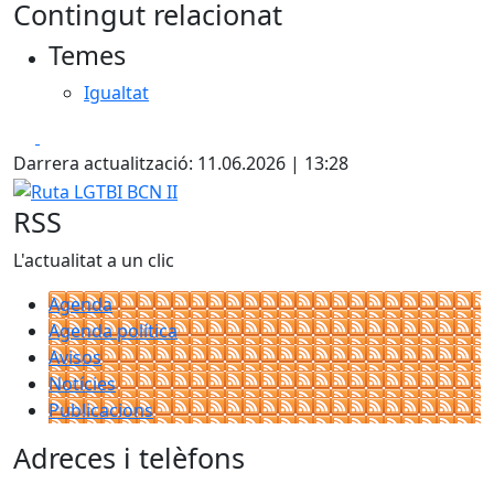
Contingut relacionat
Temes
Igualtat
Facebook
X
Darrera actualització: 11.06.2026 | 13:28
Ruta LGTBI BCN II
RSS
L'actualitat a un clic
Agenda
Agenda política
Avisos
Notícies
Publicacions
Adreces i telèfons