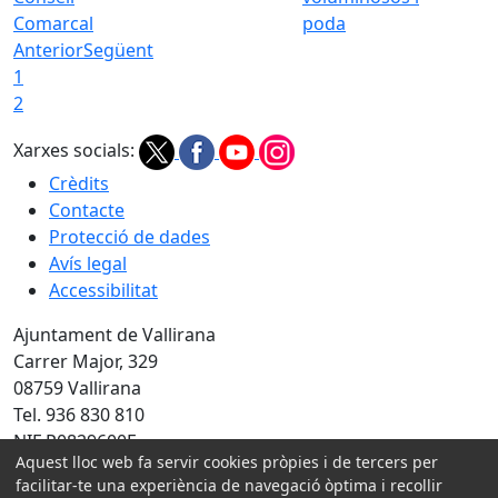
Comarcal
poda
Anterior
Següent
1
2
Xarxes socials:
Crèdits
Contacte
Protecció de dades
Avís legal
Accessibilitat
Ajuntament de Vallirana
Carrer Major, 329
08759 Vallirana
Tel. 936 830 810
NIF P0829600F
Aquest lloc web fa servir cookies pròpies i de tercers per
Amb la col·laboració de:
facilitar-te una experiència de navegació òptima i recollir