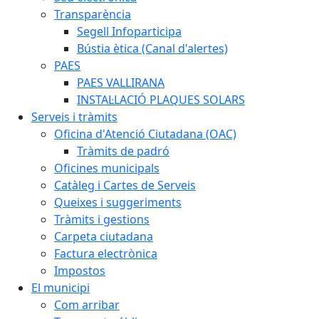
Transparència
Segell Infoparticipa
Bústia ètica (Canal d'alertes)
PAES
PAES VALLIRANA
INSTAL·LACIÓ PLAQUES SOLARS
Serveis i tràmits
Oficina d'Atenció Ciutadana (OAC)
Tràmits de padró
Oficines municipals
Catàleg i Cartes de Serveis
Queixes i suggeriments
Tràmits i gestions
Carpeta ciutadana
Factura electrònica
Impostos
El municipi
Com arribar