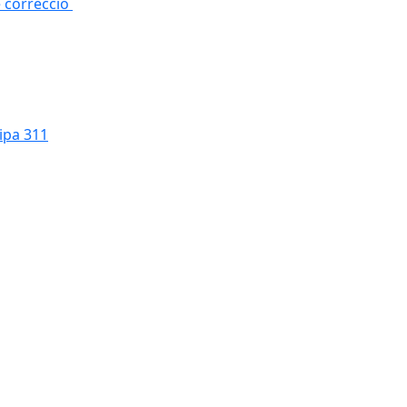
e correcció
cipa 311