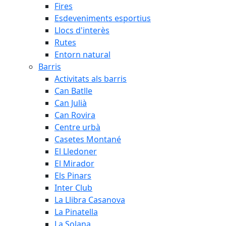
Fires
Esdeveniments esportius
Llocs d'interès
Rutes
Entorn natural
Barris
Activitats als barris
Can Batlle
Can Julià
Can Rovira
Centre urbà
Casetes Montané
El Lledoner
El Mirador
Els Pinars
Inter Club
La Llibra Casanova
La Pinatella
La Solana