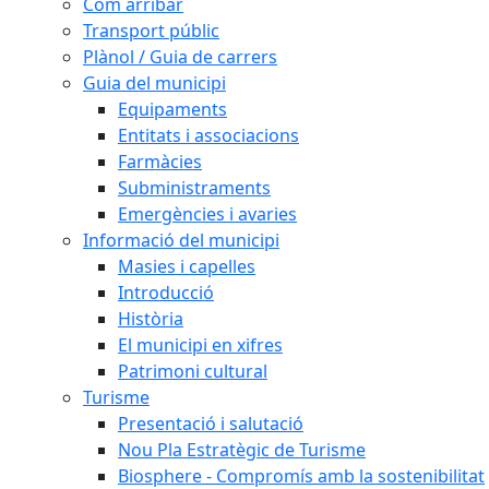
Com arribar
Transport públic
Plànol / Guia de carrers
Guia del municipi
Equipaments
Entitats i associacions
Farmàcies
Subministraments
Emergències i avaries
Informació del municipi
Masies i capelles
Introducció
Història
El municipi en xifres
Patrimoni cultural
Turisme
Presentació i salutació
Nou Pla Estratègic de Turisme
Biosphere - Compromís amb la sostenibilitat