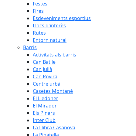
Festes
Fires
Esdeveniments esportius
Llocs d'interès
Rutes
Entorn natural
Barris
Activitats als barris
Can Batlle
Can Julià
Can Rovira
Centre urbà
Casetes Montané
El Lledoner
El Mirador
Els Pinars
Inter Club
La Llibra Casanova
La Pinatella