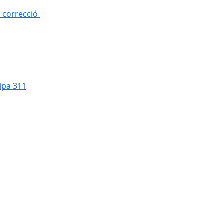
e correcció
cipa 311