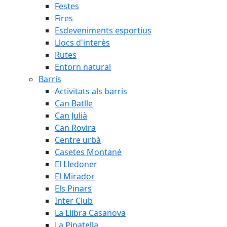
Festes
Fires
Esdeveniments esportius
Llocs d'interès
Rutes
Entorn natural
Barris
Activitats als barris
Can Batlle
Can Julià
Can Rovira
Centre urbà
Casetes Montané
El Lledoner
El Mirador
Els Pinars
Inter Club
La Llibra Casanova
La Pinatella