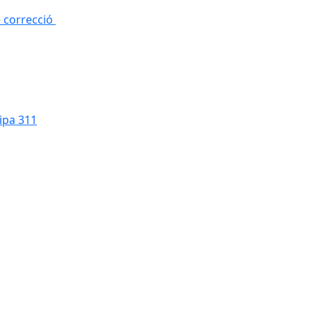
e correcció
cipa 311