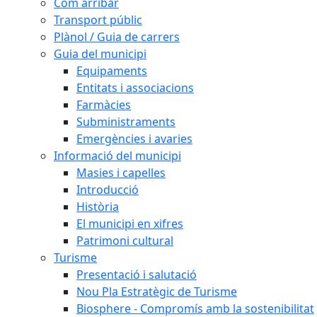
Com arribar
Transport públic
Plànol / Guia de carrers
Guia del municipi
Equipaments
Entitats i associacions
Farmàcies
Subministraments
Emergències i avaries
Informació del municipi
Masies i capelles
Introducció
Història
El municipi en xifres
Patrimoni cultural
Turisme
Presentació i salutació
Nou Pla Estratègic de Turisme
Biosphere - Compromís amb la sostenibilitat