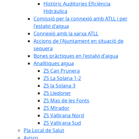
Històric Auditories Eficiència
Hidràulica
Comissió per la connexió amb ATLL i per
l'estalvi d'aigua
Connexió amb la xarxa ATLL
Accions de l'Ajuntament en situació de
sequera
Bones pràctiques en l'estalvi d'aigua
Analítiques aigua
ZS Can Prunera
ZS La Solana 1-2
ZS la Solana 3
ZS Lledoner
ZS Mas de les Fonts
ZS Mirador
ZS Vallirana Nord
ZS Vallirana Sud
Pla Local de Salut
Avisos