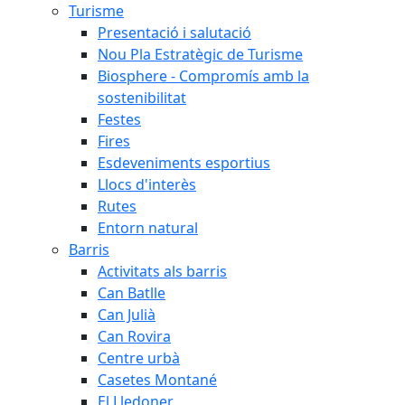
Turisme
Presentació i salutació
Nou Pla Estratègic de Turisme
Biosphere - Compromís amb la
sostenibilitat
Festes
Fires
Esdeveniments esportius
Llocs d'interès
Rutes
Entorn natural
Barris
Activitats als barris
Can Batlle
Can Julià
Can Rovira
Centre urbà
Casetes Montané
El Lledoner