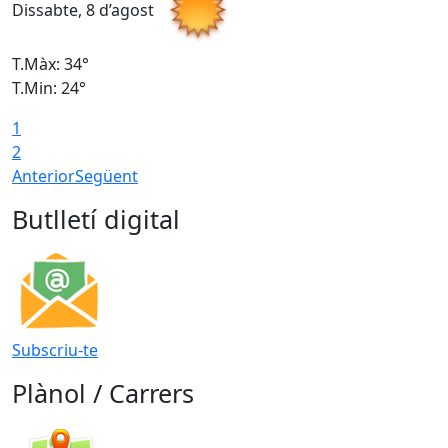
Dissabte, 8 d’agost
D
T.Màx: 34°
T
T.Min: 24°
T
1
2
Anterior
Següent
Butlletí digital
Subscriu-te
Plànol / Carrers