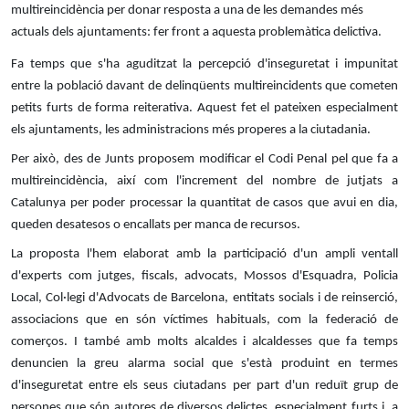
multireincidència per donar resposta a una de les demandes més
actuals dels ajuntaments: fer front a aquesta problemàtica delictiva.
Fa temps que s'ha aguditzat la percepció d'inseguretat i impunitat
entre la població davant de delinqüents multireincidents que cometen
petits furts de forma reiterativa. Aquest fet el pateixen especialment
els ajuntaments, les administracions més properes a la ciutadania.
Per això, des de Junts proposem modificar el Codi Penal pel que fa a
multireincidència, així com l'increment del nombre de jutjats a
Catalunya per poder processar la quantitat de casos que avui en dia,
queden desatesos o encallats per manca de recursos.
La proposta l'hem elaborat amb la participació d'un ampli ventall
d'experts com jutges, fiscals, advocats, Mossos d'Esquadra, Policia
Local, Col·legi d'Advocats de Barcelona, entitats socials i de reinserció,
associacions que en són víctimes habituals, com la federació de
comerços. I també amb molts alcaldes i alcaldesses que fa temps
denuncien la greu alarma social que s'està produint en termes
d'inseguretat entre els seus ciutadans per part d'un reduït grup de
persones que són autores de diversos delictes, especialment furts i, a