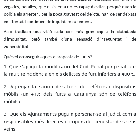
vegades, baralles, que el sistema no és capaç d'evitar, perquè quan la
policia els arresten, per la poca gravetat del delicte, han de ser deixats
en llibertat i continuen delinquint impunement.
Això trasllada una visió cada cop més gran cap a la ciutadania
d'impunitat, però també d'una sensació d'inseguretat i de
vulnerabilitat.
Què vol aconseguir aquesta proposta de Junts?
1. Que s'apliqui la modificació del Codi Penal per penalitzar
la multireincidència en els delictes de furt inferiors a 400 €.
2. Agreujar la sanció dels furts de telèfons i dispositius
mòbils (un 41% dels furts a Catalunya són de telèfons
mòbils).
3. Que els Ajuntaments puguin personar-se al judici, com a
responsables més directes i propers del benestar dels seus
veïns.