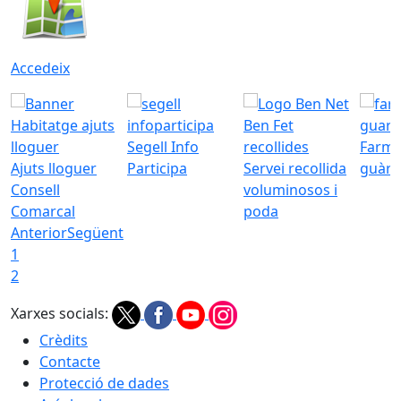
Accedeix
Segell Info
Farmà
Ajuts lloguer
Participa
Servei recollida
guàrd
Consell
voluminosos i
Comarcal
poda
Anterior
Següent
1
2
Xarxes socials:
Crèdits
Contacte
Protecció de dades