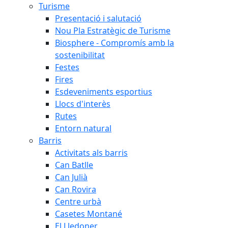
Turisme
Presentació i salutació
Nou Pla Estratègic de Turisme
Biosphere - Compromís amb la
sostenibilitat
Festes
Fires
Esdeveniments esportius
Llocs d'interès
Rutes
Entorn natural
Barris
Activitats als barris
Can Batlle
Can Julià
Can Rovira
Centre urbà
Casetes Montané
El Lledoner