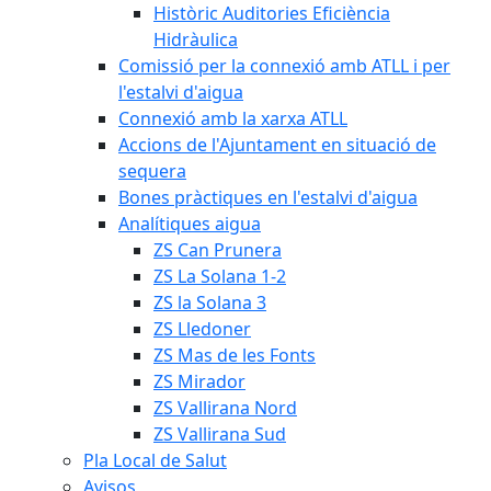
Històric Auditories Eficiència
Hidràulica
Comissió per la connexió amb ATLL i per
l'estalvi d'aigua
Connexió amb la xarxa ATLL
Accions de l'Ajuntament en situació de
sequera
Bones pràctiques en l'estalvi d'aigua
Analítiques aigua
ZS Can Prunera
ZS La Solana 1-2
ZS la Solana 3
ZS Lledoner
ZS Mas de les Fonts
ZS Mirador
ZS Vallirana Nord
ZS Vallirana Sud
Pla Local de Salut
Avisos