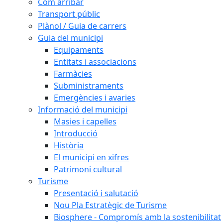
Com arribar
Transport públic
Plànol / Guia de carrers
Guia del municipi
Equipaments
Entitats i associacions
Farmàcies
Subministraments
Emergències i avaries
Informació del municipi
Masies i capelles
Introducció
Història
El municipi en xifres
Patrimoni cultural
Turisme
Presentació i salutació
Nou Pla Estratègic de Turisme
Biosphere - Compromís amb la sostenibilitat