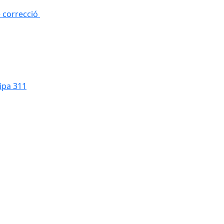
e correcció
cipa 311