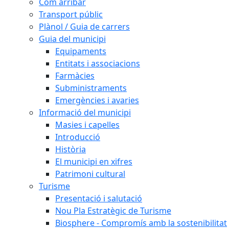
Com arribar
Transport públic
Plànol / Guia de carrers
Guia del municipi
Equipaments
Entitats i associacions
Farmàcies
Subministraments
Emergències i avaries
Informació del municipi
Masies i capelles
Introducció
Història
El municipi en xifres
Patrimoni cultural
Turisme
Presentació i salutació
Nou Pla Estratègic de Turisme
Biosphere - Compromís amb la sostenibilitat