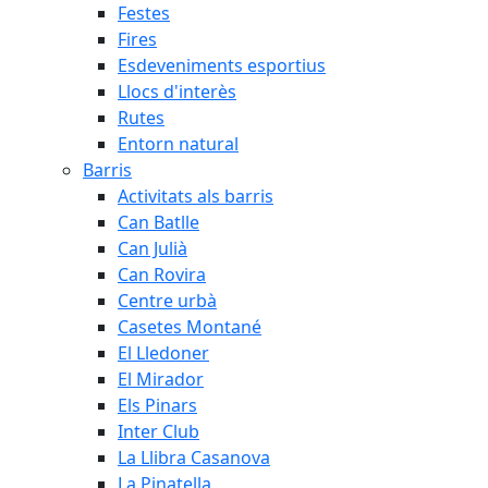
Festes
Fires
Esdeveniments esportius
Llocs d'interès
Rutes
Entorn natural
Barris
Activitats als barris
Can Batlle
Can Julià
Can Rovira
Centre urbà
Casetes Montané
El Lledoner
El Mirador
Els Pinars
Inter Club
La Llibra Casanova
La Pinatella