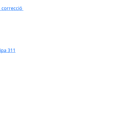
e correcció
cipa 311