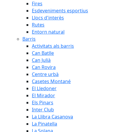
Fires
Esdeveniments esportius
Llocs d'interès
Rutes
Entorn natural
Barris
Activitats als barris
Can Batlle
Can Julià
Can Rovira
Centre urbà
Casetes Montané
El Lledoner
El Mirador
Els Pinars
Inter Club
La Llibra Casanova
La Pinatella
La Solana