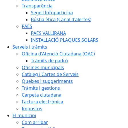
Transparència
Segell Infoparticipa
Bústia ètica (Canal d'alertes)
PAES
PAES VALLIRANA
INSTAL·LACIÓ PLAQUES SOLARS
Serveis i tràmits
Oficina d'Atenció Ciutadana (OAC)
Tràmits de padró
Oficines municipals
Catàleg i Cartes de Serveis
Queixes i suggeriments
Tràmits i gestions
Carpeta ciutadana
Factura electrònica
Impostos
El municipi
Com arribar