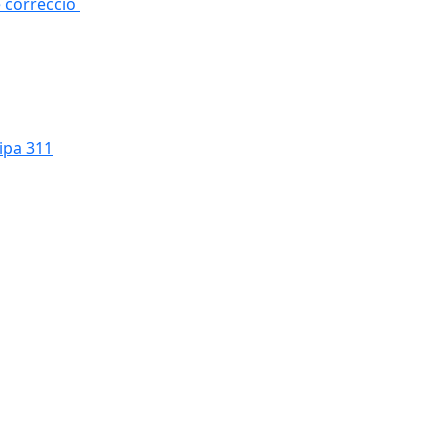
e correcció
cipa 311