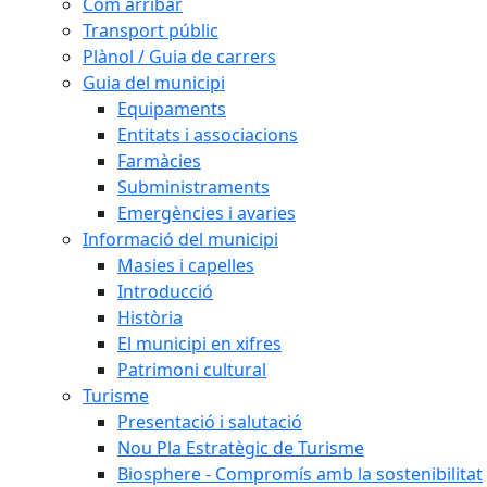
Com arribar
Transport públic
Plànol / Guia de carrers
Guia del municipi
Equipaments
Entitats i associacions
Farmàcies
Subministraments
Emergències i avaries
Informació del municipi
Masies i capelles
Introducció
Història
El municipi en xifres
Patrimoni cultural
Turisme
Presentació i salutació
Nou Pla Estratègic de Turisme
Biosphere - Compromís amb la sostenibilitat