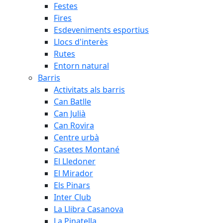
Festes
Fires
Esdeveniments esportius
Llocs d'interès
Rutes
Entorn natural
Barris
Activitats als barris
Can Batlle
Can Julià
Can Rovira
Centre urbà
Casetes Montané
El Lledoner
El Mirador
Els Pinars
Inter Club
La Llibra Casanova
La Pinatella