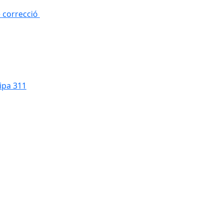
e correcció
cipa 311