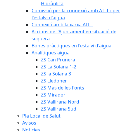
Hidràulica
Comissió per la connexió amb ATLL i per
l'estalvi d'aigua
Connexió amb la xarxa ATLL
Accions de l'Ajuntament en situació de
sequera
Bones pràctiques en l'estalvi d'aigua
Analítiques aigua
ZS Can Prunera
ZS La Solana 1-2
ZS la Solana 3
ZS Lledoner
ZS Mas de les Fonts
ZS Mirador
ZS Vallirana Nord
ZS Vallirana Sud
Pla Local de Salut
Avisos
Notícies