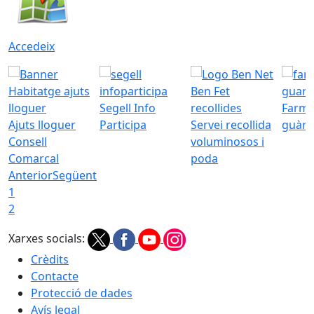
Accedeix
Segell Info
Farmà
Ajuts lloguer
Participa
Servei recollida
guàrd
Consell
voluminosos i
Comarcal
poda
Anterior
Següent
1
2
Xarxes socials:
Crèdits
Contacte
Protecció de dades
Avís legal