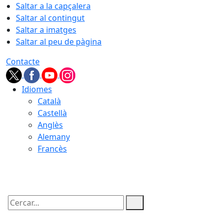
Saltar a la capçalera
Saltar al contingut
Saltar a imatges
Saltar al peu de pàgina
Contacte
Idiomes
Català
Castellà
Anglès
Alemany
Francès
08.08.2026 | 21:02
Cercar: