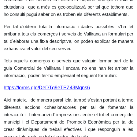
ciutadania i que a més es geolocalitzarà per tal que tothom que
ho consulti pugui saber on es troben els diferents establiments.
Per tal d'obtenir tota la informació i dades possibles, s'ha fet
arribar a tots els comerços i serveis de Vallirana un formulari per
tal d'elaborar una fitxa descriptiva, on poden explicar de manera
exhaustiva el valor del seu servei.
Tots aquells comerços o serveis que vulguin formar part de la
guia Comercial de Vallirana i encara no ens han fet arribar la
informació, poden fer-ho emplenant el següent formulari:
https://forms.gle/DeDTq9eTPZ43Mqns6
Així mateix, i de manera paral·lela, també s'estan portant a terme
diferents accions cohesionadores per tal de fomentar la
interacció i l'intercanvi d' impressions entre el tot el comerç del
municipi i el Departament de Promoció Econòmica per tal de
crear dinàmiques de treball efectives i que responguin a les
necessitats reals de tot el sector de la vila.