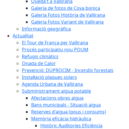
Queda't a Vallirana
Galeria de fotos de Cova bonica
Galeria Fotos Història de Vallirana
Galeria Fotos Variant de Vallirana
Informació geogràfica
Actualitat
El Tour de França per Vallirana
Procés participatiu nou POUM
Refugis climàtics
Onada de Calor
Prevenció: DUPROCIM - Incendis forestals
Instal·lació plaques solars
Agenda Urbana de Vallirana
Subministrament aigua potable
Afectacions obres aigua
Bans municipals - Situació aigua
Reserves d'aigua (pous i consums)
Memòria eficàcia hidràulica
Històric Auditories Eficiència