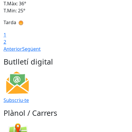
T.Màx: 36°
T
T.Min: 25°
T
Tarda
T
1
2
Anterior
Següent
Butlletí digital
Subscriu-te
Plànol / Carrers