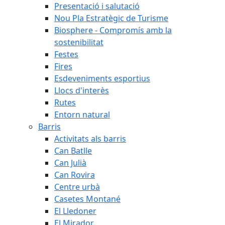
Presentació i salutació
Nou Pla Estratègic de Turisme
Biosphere - Compromís amb la
sostenibilitat
Festes
Fires
Esdeveniments esportius
Llocs d'interès
Rutes
Entorn natural
Barris
Activitats als barris
Can Batlle
Can Julià
Can Rovira
Centre urbà
Casetes Montané
El Lledoner
El Mirador