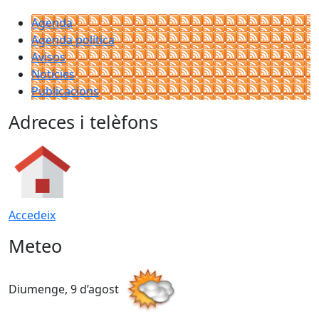
Agenda
Agenda política
Avisos
Notícies
Publicacions
Adreces i telèfons
Accedeix
Meteo
Diumenge, 9 d’agost
D