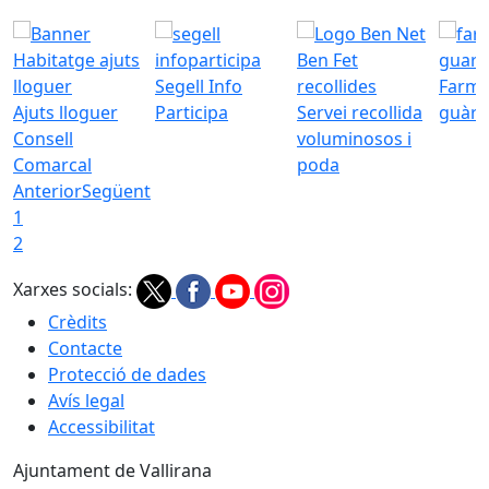
Segell Info
Farmà
Ajuts lloguer
Participa
Servei recollida
guàrd
Consell
voluminosos i
Comarcal
poda
Anterior
Següent
1
2
Xarxes socials:
Crèdits
Contacte
Protecció de dades
Avís legal
Accessibilitat
Ajuntament de Vallirana