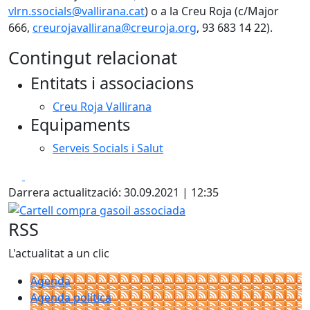
vlrn.ssocials@vallirana.cat
) o a la Creu Roja (c/Major
666,
creurojavallirana@creuroja.org
, 93 683 14 22).
Contingut relacionat
Entitats i associacions
Creu Roja Vallirana
Equipaments
Serveis Socials i Salut
Facebook
X
Darrera actualització: 30.09.2021 | 12:35
Cartell compra gasoil associada
RSS
L'actualitat a un clic
Agenda
Agenda política