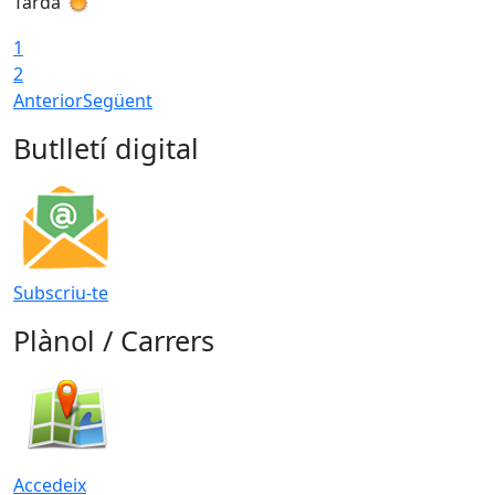
Tarda
T
1
2
Anterior
Següent
Butlletí digital
Subscriu-te
Plànol / Carrers
Accedeix