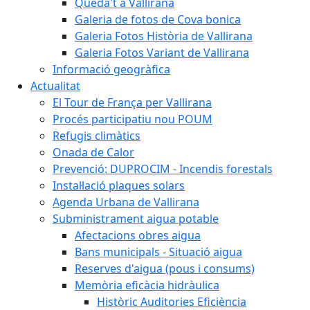
Queda't a Vallirana
Galeria de fotos de Cova bonica
Galeria Fotos Història de Vallirana
Galeria Fotos Variant de Vallirana
Informació geogràfica
Actualitat
El Tour de França per Vallirana
Procés participatiu nou POUM
Refugis climàtics
Onada de Calor
Prevenció: DUPROCIM - Incendis forestals
Instal·lació plaques solars
Agenda Urbana de Vallirana
Subministrament aigua potable
Afectacions obres aigua
Bans municipals - Situació aigua
Reserves d'aigua (pous i consums)
Memòria eficàcia hidràulica
Històric Auditories Eficiència