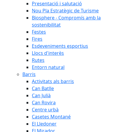
Presentació i salutació
Nou Pla Estratègic de Turisme
Biosphere - Compromís amb la
sostenibilitat
Festes
Fires
Esdeveniments esportius
Llocs d'interès
Rutes
Entorn natural
Barris
Activitats als barris
Can Batlle
Can Julià
Can Rovira
Centre urbà
Casetes Montané
El Lledoner
El Mirador