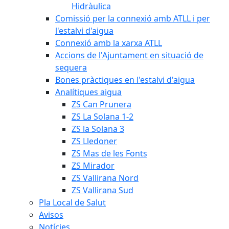
Hidràulica
Comissió per la connexió amb ATLL i per
l'estalvi d'aigua
Connexió amb la xarxa ATLL
Accions de l'Ajuntament en situació de
sequera
Bones pràctiques en l'estalvi d'aigua
Analítiques aigua
ZS Can Prunera
ZS La Solana 1-2
ZS la Solana 3
ZS Lledoner
ZS Mas de les Fonts
ZS Mirador
ZS Vallirana Nord
ZS Vallirana Sud
Pla Local de Salut
Avisos
Notícies