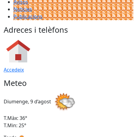
Avisos
Notícies
Publicacions
Adreces i telèfons
Accedeix
Meteo
Diumenge, 9 d’agost
D
T.Màx: 36°
T
T.Min: 25°
T