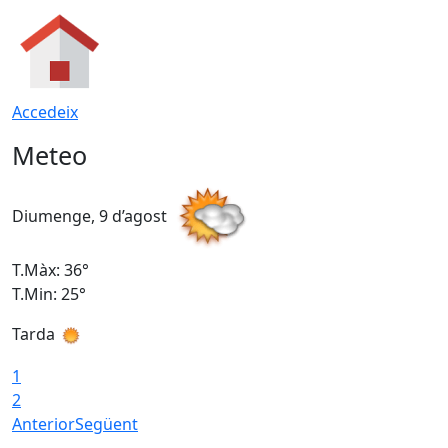
Accedeix
Meteo
Diumenge, 9 d’agost
D
T.Màx: 36°
T
T.Min: 25°
T
Tarda
T
1
2
Anterior
Següent