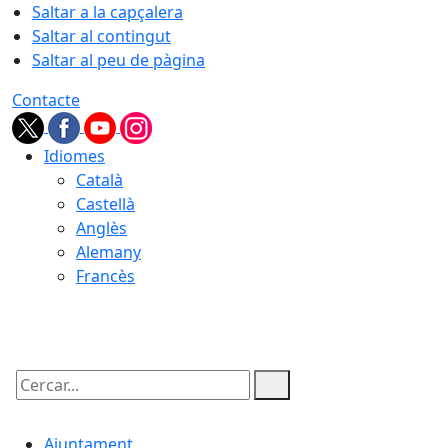
Saltar a la capçalera
Saltar al contingut
Saltar al peu de pàgina
Contacte
Idiomes
Català
Castellà
Anglès
Alemany
Francès
08.08.2026 | 12:30
Cercar:
Ajuntament