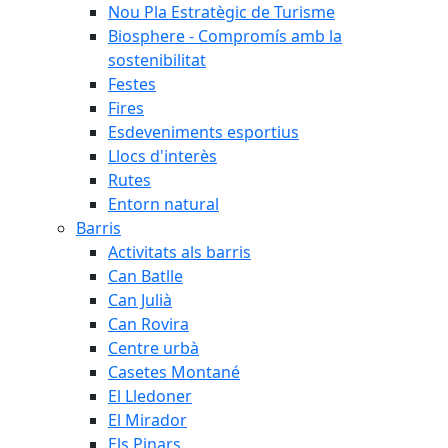
Nou Pla Estratègic de Turisme
Biosphere - Compromís amb la
sostenibilitat
Festes
Fires
Esdeveniments esportius
Llocs d'interès
Rutes
Entorn natural
Barris
Activitats als barris
Can Batlle
Can Julià
Can Rovira
Centre urbà
Casetes Montané
El Lledoner
El Mirador
Els Pinars