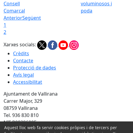
Consell
voluminosos i
Comarcal
poda
Anterior
Següent
1
2
Xarxes socials:
Crèdits
Contacte
Protecció de dades
Avís legal
Accessibilitat
Ajuntament de Vallirana
Carrer Major, 329
08759 Vallirana
Tel. 936 830 810
NIF P0829600F
Aquest lloc web fa servir cookies pròpies i de tercers per