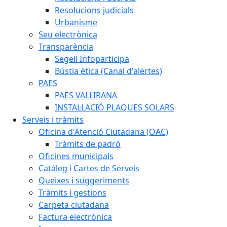
Resolucions judicials
Urbanisme
Seu electrònica
Transparència
Segell Infoparticipa
Bústia ètica (Canal d'alertes)
PAES
PAES VALLIRANA
INSTAL·LACIÓ PLAQUES SOLARS
Serveis i tràmits
Oficina d'Atenció Ciutadana (OAC)
Tràmits de padró
Oficines municipals
Catàleg i Cartes de Serveis
Queixes i suggeriments
Tràmits i gestions
Carpeta ciutadana
Factura electrònica