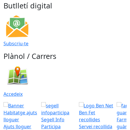
Butlletí digital
Subscriu-te
Plànol / Carrers
Accedeix
Segell Info
Farmà
Ajuts lloguer
Participa
Servei recollida
guàrd