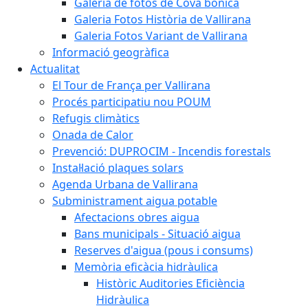
Galeria de fotos de Cova bonica
Galeria Fotos Història de Vallirana
Galeria Fotos Variant de Vallirana
Informació geogràfica
Actualitat
El Tour de França per Vallirana
Procés participatiu nou POUM
Refugis climàtics
Onada de Calor
Prevenció: DUPROCIM - Incendis forestals
Instal·lació plaques solars
Agenda Urbana de Vallirana
Subministrament aigua potable
Afectacions obres aigua
Bans municipals - Situació aigua
Reserves d'aigua (pous i consums)
Memòria eficàcia hidràulica
Històric Auditories Eficiència
Hidràulica