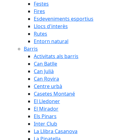
Festes
Fires
Esdeveniments esportius
Llocs d'interès
Rutes
Entorn natural
Barris
Activitats als barris
Can Batlle
Can Julià
Can Rovira
Centre urbà
Casetes Montané
El Lledoner
El Mirador
Els Pinars
Inter Club
La Llibra Casanova
La Pinatella