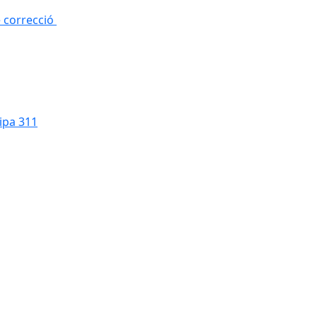
e correcció
cipa 311