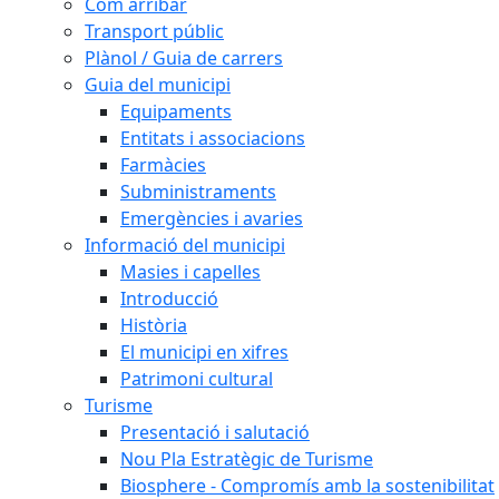
Com arribar
Transport públic
Plànol / Guia de carrers
Guia del municipi
Equipaments
Entitats i associacions
Farmàcies
Subministraments
Emergències i avaries
Informació del municipi
Masies i capelles
Introducció
Història
El municipi en xifres
Patrimoni cultural
Turisme
Presentació i salutació
Nou Pla Estratègic de Turisme
Biosphere - Compromís amb la sostenibilitat