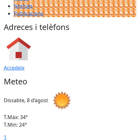
Notícies
Publicacions
Adreces i telèfons
Accedeix
Meteo
Dissabte, 8 d’agost
D
T.Màx: 34°
T
T.Min: 24°
T
1