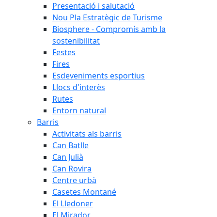
Presentació i salutació
Nou Pla Estratègic de Turisme
Biosphere - Compromís amb la
sostenibilitat
Festes
Fires
Esdeveniments esportius
Llocs d'interès
Rutes
Entorn natural
Barris
Activitats als barris
Can Batlle
Can Julià
Can Rovira
Centre urbà
Casetes Montané
El Lledoner
El Mirador