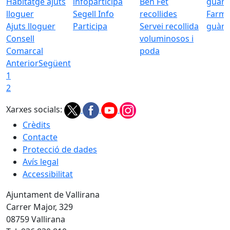
Segell Info
Farmà
Ajuts lloguer
Participa
Servei recollida
guàrd
Consell
voluminosos i
Comarcal
poda
Anterior
Següent
1
2
Xarxes socials:
Crèdits
Contacte
Protecció de dades
Avís legal
Accessibilitat
Ajuntament de Vallirana
Carrer Major, 329
08759 Vallirana