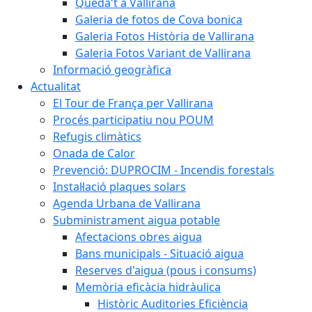
Queda't a Vallirana
Galeria de fotos de Cova bonica
Galeria Fotos Història de Vallirana
Galeria Fotos Variant de Vallirana
Informació geogràfica
Actualitat
El Tour de França per Vallirana
Procés participatiu nou POUM
Refugis climàtics
Onada de Calor
Prevenció: DUPROCIM - Incendis forestals
Instal·lació plaques solars
Agenda Urbana de Vallirana
Subministrament aigua potable
Afectacions obres aigua
Bans municipals - Situació aigua
Reserves d'aigua (pous i consums)
Memòria eficàcia hidràulica
Històric Auditories Eficiència