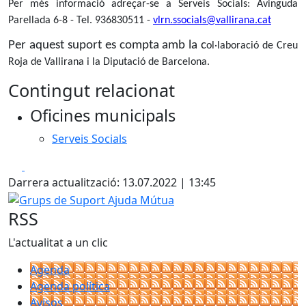
Per més informació adreçar-se a Serveis Socials:
Avinguda
Parellada 6-8 - Tel. 936830511 -
vlrn.ssocials@vallirana.cat
Per aquest suport es compta amb la c
ol·laboració de Creu
Roja de Vallirana i la Diputació de Barcelona.
Contingut relacionat
Oficines municipals
Serveis Socials
Facebook
X
Darrera actualització: 13.07.2022 | 13:45
Grups de Suport Ajuda Mútua
RSS
L'actualitat a un clic
Agenda
Agenda política
Avisos