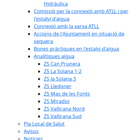
Hidràulica
Comissió per la connexió amb ATLL i per
l'estalvi d'aigua
Connexió amb la xarxa ATLL
Accions de l'Ajuntament en situació de
sequera
Bones pràctiques en l'estalvi d'aigua
Analítiques aigua
ZS Can Prunera
ZS La Solana 1-2
ZS la Solana 3
ZS Lledoner
ZS Mas de les Fonts
ZS Mirador
ZS Vallirana Nord
ZS Vallirana Sud
Pla Local de Salut
Avisos
Notícies