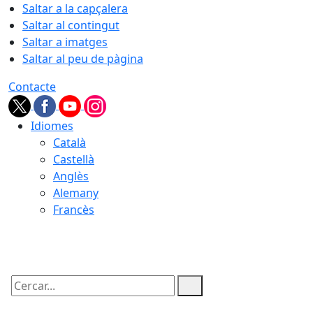
Saltar a la capçalera
Saltar al contingut
Saltar a imatges
Saltar al peu de pàgina
Contacte
Idiomes
Català
Castellà
Anglès
Alemany
Francès
08.08.2026 | 22:48
Cercar: