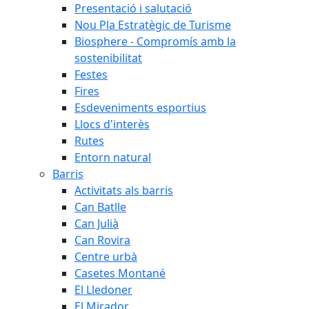
Presentació i salutació
Nou Pla Estratègic de Turisme
Biosphere - Compromís amb la
sostenibilitat
Festes
Fires
Esdeveniments esportius
Llocs d'interès
Rutes
Entorn natural
Barris
Activitats als barris
Can Batlle
Can Julià
Can Rovira
Centre urbà
Casetes Montané
El Lledoner
El Mirador