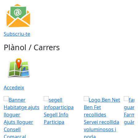
Subscriu-te
Plànol / Carrers
Accedeix
Segell Info
Farmà
Ajuts lloguer
Participa
Servei recollida
guàrd
Consell
voluminosos i
Comarcal
poda