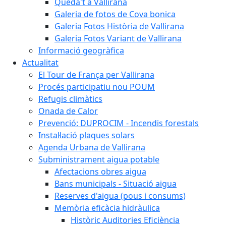
Queda't a Vallirana
Galeria de fotos de Cova bonica
Galeria Fotos Història de Vallirana
Galeria Fotos Variant de Vallirana
Informació geogràfica
Actualitat
El Tour de França per Vallirana
Procés participatiu nou POUM
Refugis climàtics
Onada de Calor
Prevenció: DUPROCIM - Incendis forestals
Instal·lació plaques solars
Agenda Urbana de Vallirana
Subministrament aigua potable
Afectacions obres aigua
Bans municipals - Situació aigua
Reserves d'aigua (pous i consums)
Memòria eficàcia hidràulica
Històric Auditories Eficiència