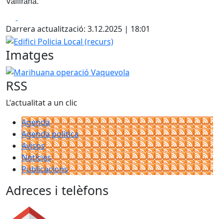
Vallirana.
Facebook
X
Darrera actualització: 3.12.2025 | 18:01
Edifici Policia Local (recurs)
Imatges
Marihuana operació Vaquevola
RSS
L'actualitat a un clic
Agenda
Agenda política
Avisos
Notícies
Publicacions
Adreces i telèfons