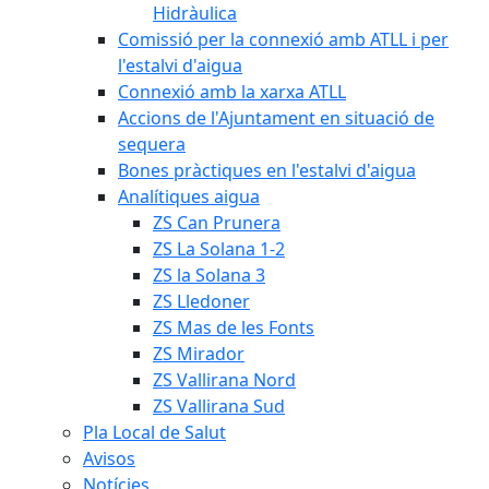
Hidràulica
Comissió per la connexió amb ATLL i per
l'estalvi d'aigua
Connexió amb la xarxa ATLL
Accions de l'Ajuntament en situació de
sequera
Bones pràctiques en l'estalvi d'aigua
Analítiques aigua
ZS Can Prunera
ZS La Solana 1-2
ZS la Solana 3
ZS Lledoner
ZS Mas de les Fonts
ZS Mirador
ZS Vallirana Nord
ZS Vallirana Sud
Pla Local de Salut
Avisos
Notícies