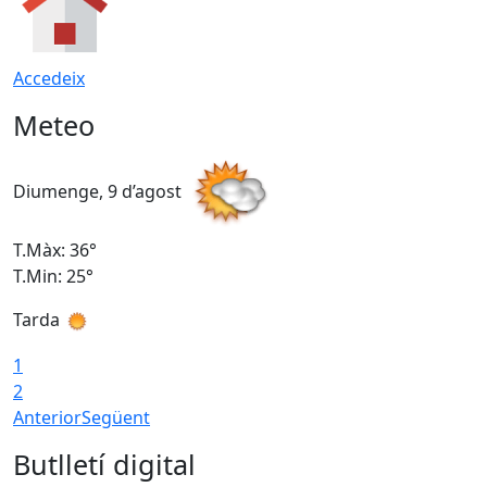
Accedeix
Meteo
Diumenge, 9 d’agost
D
T.Màx: 36°
T
T.Min: 25°
T
Tarda
T
1
2
Anterior
Següent
Butlletí digital