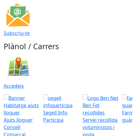
Subscriu-te
Plànol / Carrers
Accedeix
Segell Info
Farmà
Ajuts lloguer
Participa
Servei recollida
guàrd
Consell
voluminosos i
Comarcal
poda