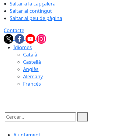
Saltar a la capçalera
Saltar al contingut
Saltar al peu de pàgina
Contacte
Idiomes
Català
Castellà
Anglès
Alemany
Francès
08.08.2026 | 16:06
Cercar:
Ajuntament