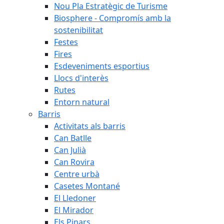
Nou Pla Estratègic de Turisme
Biosphere - Compromís amb la
sostenibilitat
Festes
Fires
Esdeveniments esportius
Llocs d'interès
Rutes
Entorn natural
Barris
Activitats als barris
Can Batlle
Can Julià
Can Rovira
Centre urbà
Casetes Montané
El Lledoner
El Mirador
Els Pinars