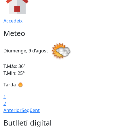
Accedeix
Meteo
Diumenge, 9 d’agost
D
T.Màx: 36°
T
T.Min: 25°
T
Tarda
T
1
2
Anterior
Següent
Butlletí digital