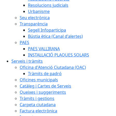
Resolucions judicials
Urbanisme
Seu electrònica
Transparència
Segell Infoparticipa
Bústia ètica (Canal d'alertes)
PAES
PAES VALLIRANA
INSTAL·LACIÓ PLAQUES SOLARS
Serveis i tràmits
Oficina d'Atenció Ciutadana (OAC)
Tràmits de padró
Oficines municipals
Catàleg i Cartes de Serveis
Queixes i suggeriments
Tràmits i gestions
Carpeta ciutadana
Factura electrònica