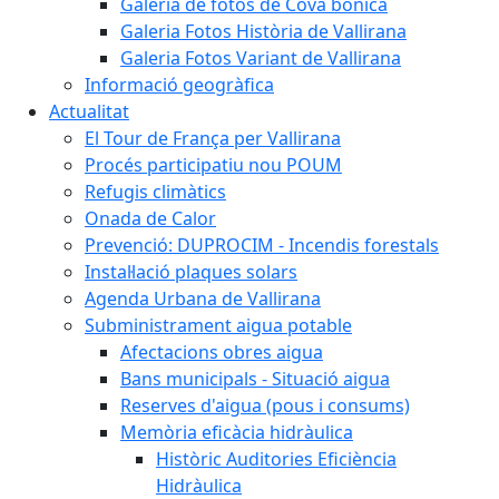
Galeria de fotos de Cova bonica
Galeria Fotos Història de Vallirana
Galeria Fotos Variant de Vallirana
Informació geogràfica
Actualitat
El Tour de França per Vallirana
Procés participatiu nou POUM
Refugis climàtics
Onada de Calor
Prevenció: DUPROCIM - Incendis forestals
Instal·lació plaques solars
Agenda Urbana de Vallirana
Subministrament aigua potable
Afectacions obres aigua
Bans municipals - Situació aigua
Reserves d'aigua (pous i consums)
Memòria eficàcia hidràulica
Històric Auditories Eficiència
Hidràulica