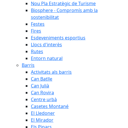
Nou Pla Estratègic de Turisme
Biosphere - Compromís amb la
sostenibilitat
Festes
Fires
Esdeveniments esportius
Llocs d'interès
Rutes
Entorn natural
Barris
Activitats als barris
Can Batlle
Can Julià
Can Rovira
Centre urbà
Casetes Montané
El Lledoner
El Mirador
Els Pinars