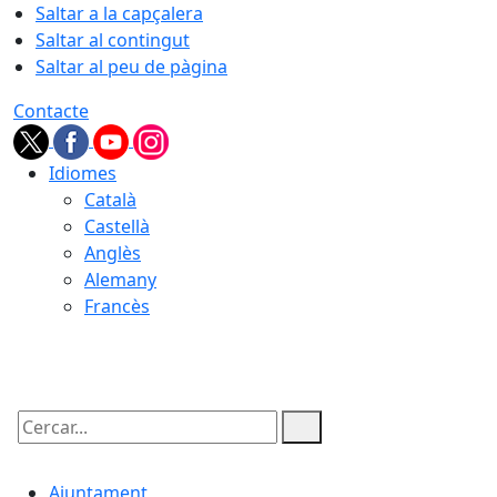
Saltar a la capçalera
Saltar al contingut
Saltar al peu de pàgina
Contacte
Idiomes
Català
Castellà
Anglès
Alemany
Francès
08.08.2026 | 04:37
Cercar:
Ajuntament