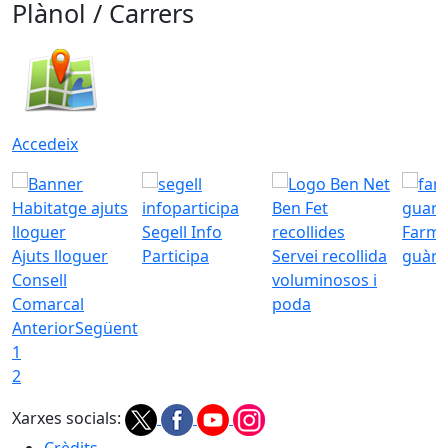
Plànol / Carrers
Accedeix
Segell Info
Farmà
Ajuts lloguer
Participa
Servei recollida
guàrd
Consell
voluminosos i
Comarcal
poda
Anterior
Següent
1
2
Xarxes socials:
Crèdits