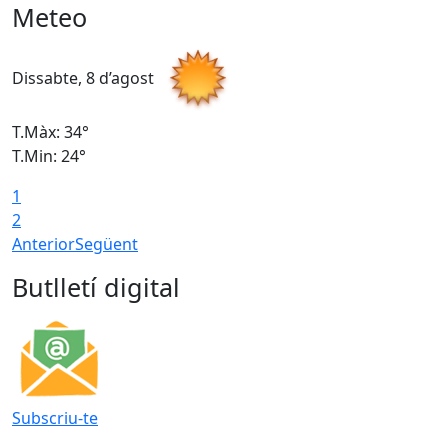
Meteo
Dissabte, 8 d’agost
D
T.Màx: 34°
T
T.Min: 24°
T
1
2
Anterior
Següent
Butlletí digital
Subscriu-te