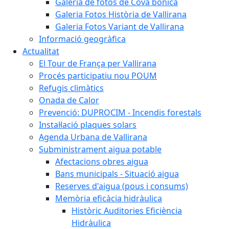
Galeria de fotos de Cova bonica
Galeria Fotos Història de Vallirana
Galeria Fotos Variant de Vallirana
Informació geogràfica
Actualitat
El Tour de França per Vallirana
Procés participatiu nou POUM
Refugis climàtics
Onada de Calor
Prevenció: DUPROCIM - Incendis forestals
Instal·lació plaques solars
Agenda Urbana de Vallirana
Subministrament aigua potable
Afectacions obres aigua
Bans municipals - Situació aigua
Reserves d'aigua (pous i consums)
Memòria eficàcia hidràulica
Històric Auditories Eficiència
Hidràulica