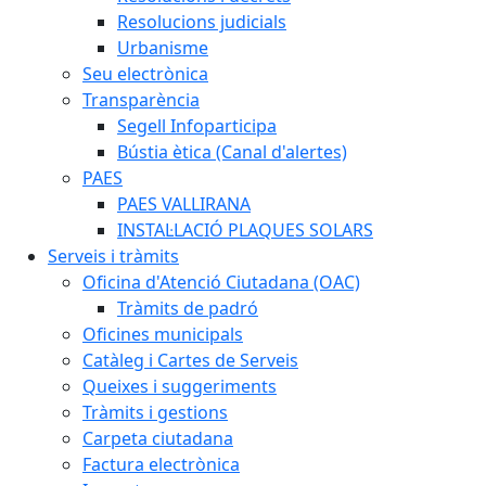
Resolucions judicials
Urbanisme
Seu electrònica
Transparència
Segell Infoparticipa
Bústia ètica (Canal d'alertes)
PAES
PAES VALLIRANA
INSTAL·LACIÓ PLAQUES SOLARS
Serveis i tràmits
Oficina d'Atenció Ciutadana (OAC)
Tràmits de padró
Oficines municipals
Catàleg i Cartes de Serveis
Queixes i suggeriments
Tràmits i gestions
Carpeta ciutadana
Factura electrònica