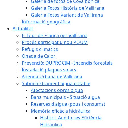
Galeria de fotos de Cova bonica
Galeria Fotos Història de Vallirana
Galeria Fotos Variant de Vallirana
Informació geogràfica
Actualitat
El Tour de França per Vallirana
Procés participatiu nou POUM
Refugis climàtics
Onada de Calor
Prevenció: DUPROCIM - Incendis forestals
Instal·lació plaques solars
Agenda Urbana de Vallirana
Subministrament aigua potable
Afectacions obres aigua
Bans municipals - Situació aigua
Reserves d'aigua (pous i consums)
Memòria eficàcia hidràulica
Històric Auditories Eficiència
Hidràulica