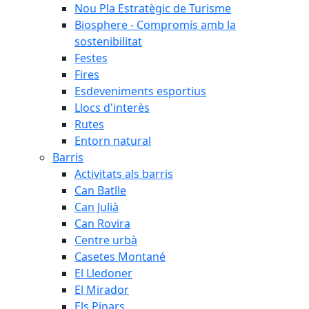
Nou Pla Estratègic de Turisme
Biosphere - Compromís amb la
sostenibilitat
Festes
Fires
Esdeveniments esportius
Llocs d'interès
Rutes
Entorn natural
Barris
Activitats als barris
Can Batlle
Can Julià
Can Rovira
Centre urbà
Casetes Montané
El Lledoner
El Mirador
Els Pinars