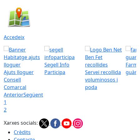
Accedeix
Segell Info
Farmà
Ajuts lloguer
Participa
Servei recollida
guàrd
Consell
voluminosos i
Comarcal
poda
Anterior
Següent
1
2
Xarxes socials:
Crèdits
Contacte