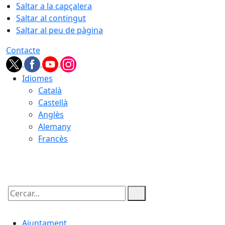
Saltar a la capçalera
Saltar al contingut
Saltar al peu de pàgina
Contacte
Idiomes
Català
Castellà
Anglès
Alemany
Francès
09.08.2026 | 12:30
Cercar:
Ajuntament