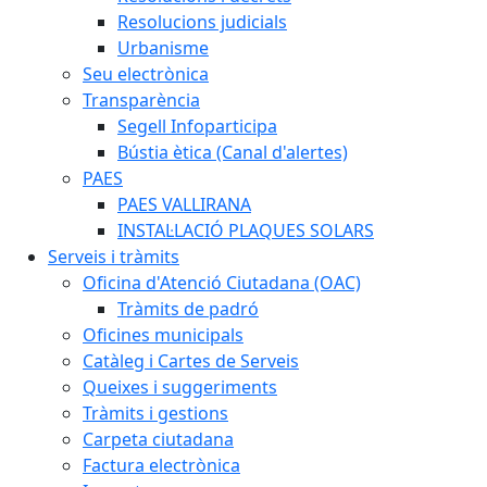
Resolucions judicials
Urbanisme
Seu electrònica
Transparència
Segell Infoparticipa
Bústia ètica (Canal d'alertes)
PAES
PAES VALLIRANA
INSTAL·LACIÓ PLAQUES SOLARS
Serveis i tràmits
Oficina d'Atenció Ciutadana (OAC)
Tràmits de padró
Oficines municipals
Catàleg i Cartes de Serveis
Queixes i suggeriments
Tràmits i gestions
Carpeta ciutadana
Factura electrònica