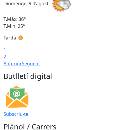
Diumenge, 9 d’agost
D
T.Màx: 36°
T
T.Min: 25°
T
Tarda
T
1
2
Anterior
Següent
Butlletí digital
Subscriu-te
Plànol / Carrers