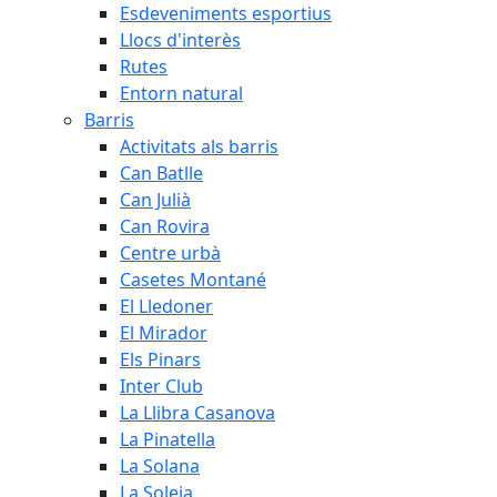
Esdeveniments esportius
Llocs d'interès
Rutes
Entorn natural
Barris
Activitats als barris
Can Batlle
Can Julià
Can Rovira
Centre urbà
Casetes Montané
El Lledoner
El Mirador
Els Pinars
Inter Club
La Llibra Casanova
La Pinatella
La Solana
La Soleia