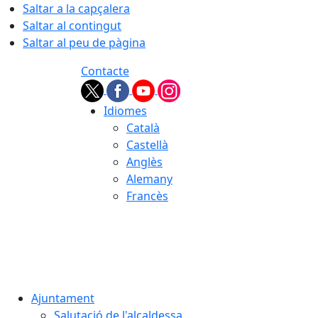
Saltar a la capçalera
Saltar al contingut
Saltar al peu de pàgina
Contacte
Idiomes
Català
Castellà
Anglès
Alemany
Francès
08.08.2026 | 01:55
Ajuntament
Salutació de l'alcaldessa