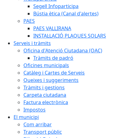
Segell Infoparticipa
Bústia ètica (Canal d'alertes)
PAES
PAES VALLIRANA
INSTAL·LACIÓ PLAQUES SOLARS
Serveis i tràmits
Oficina d'Atenció Ciutadana (OAC)
Tràmits de padró
Oficines municipals
Catàleg i Cartes de Serveis
Queixes i suggeriments
Tràmits i gestions
Carpeta ciutadana
Factura electrònica
Impostos
El municipi
Com arribar
Transport públic