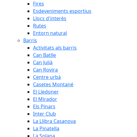
Fires
Esdeveniments esportius
Llocs d'interès
Rutes
Entorn natural
Barris
Activitats als barris
Can Batlle
Can Julià
Can Rovira
Centre urbà
Casetes Montané
El Lledoner
El Mirador
Els Pinars
Inter Club
La Llibra Casanova
La Pinatella
La Solana