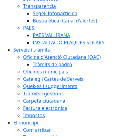
Transparència
Segell Infoparticipa
Bústia ètica (Canal d'alertes)
PAES
PAES VALLIRANA
INSTAL·LACIÓ PLAQUES SOLARS
Serveis i tràmits
Oficina d'Atenció Ciutadana (OAC)
Tràmits de padró
Oficines municipals
Catàleg i Cartes de Serveis
Queixes i suggeriments
Tràmits i gestions
Carpeta ciutadana
Factura electrònica
Impostos
El municipi
Com arribar