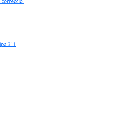
e correcció
cipa 311