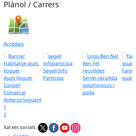
Plànol / Carrers
Accedeix
Segell Info
Farmà
Ajuts lloguer
Participa
Servei recollida
guàrd
Consell
voluminosos i
Comarcal
poda
Anterior
Següent
1
2
Xarxes socials: