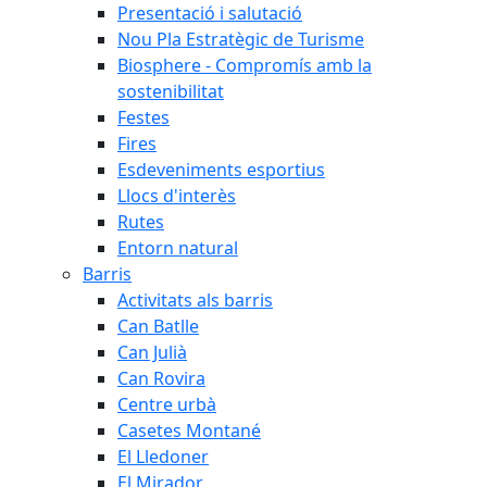
Presentació i salutació
Nou Pla Estratègic de Turisme
Biosphere - Compromís amb la
sostenibilitat
Festes
Fires
Esdeveniments esportius
Llocs d'interès
Rutes
Entorn natural
Barris
Activitats als barris
Can Batlle
Can Julià
Can Rovira
Centre urbà
Casetes Montané
El Lledoner
El Mirador