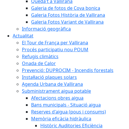
Queda't a Vallirana
Galeria de fotos de Cova bonica
Galeria Fotos Història de Vallirana
Galeria Fotos Variant de Vallirana
Informació geogràfica
Actualitat
El Tour de França per Vallirana
Procés participatiu nou POUM
Refugis climàtics
Onada de Calor
Prevenció: DUPROCIM - Incendis forestals
Instal·lació plaques solars
Agenda Urbana de Vallirana
Subministrament aigua potable
Afectacions obres aigua
Bans municipals - Situació aigua
Reserves d'aigua (pous i consums)
Memòria eficàcia hidràulica
Històric Auditories Eficiència