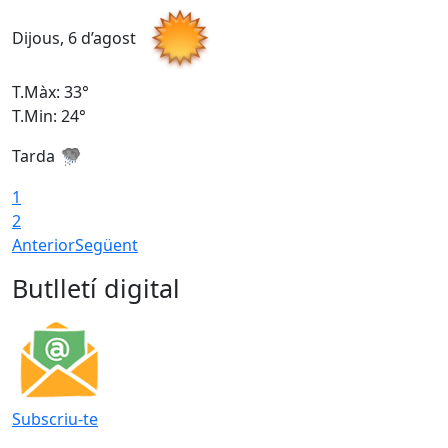
Dijous, 6 d’agost
D
T.Màx: 33°
T
T.Min: 24°
T
Tarda
1
2
Anterior
Següent
Butlletí digital
Subscriu-te