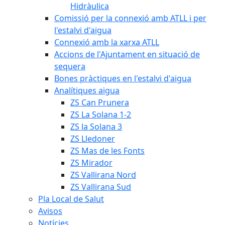
Hidràulica
Comissió per la connexió amb ATLL i per
l'estalvi d'aigua
Connexió amb la xarxa ATLL
Accions de l'Ajuntament en situació de
sequera
Bones pràctiques en l'estalvi d'aigua
Analítiques aigua
ZS Can Prunera
ZS La Solana 1-2
ZS la Solana 3
ZS Lledoner
ZS Mas de les Fonts
ZS Mirador
ZS Vallirana Nord
ZS Vallirana Sud
Pla Local de Salut
Avisos
Notícies