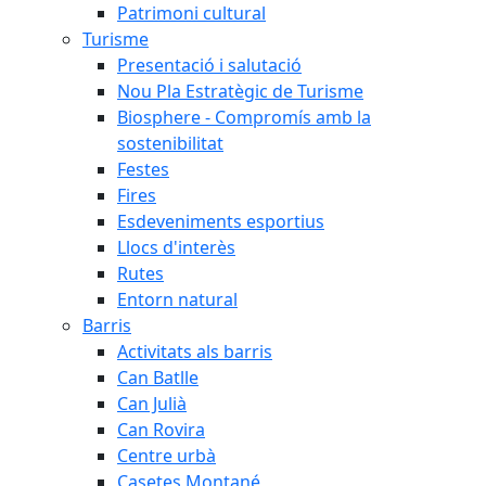
Patrimoni cultural
Turisme
Presentació i salutació
Nou Pla Estratègic de Turisme
Biosphere - Compromís amb la
sostenibilitat
Festes
Fires
Esdeveniments esportius
Llocs d'interès
Rutes
Entorn natural
Barris
Activitats als barris
Can Batlle
Can Julià
Can Rovira
Centre urbà
Casetes Montané