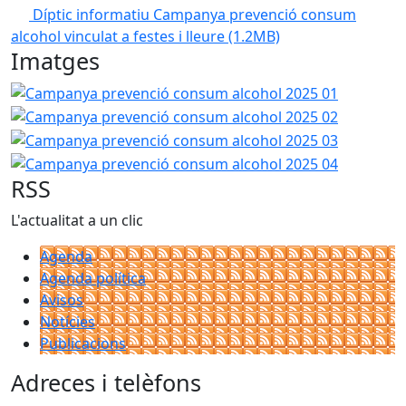
Díptic informatiu Campanya prevenció consum
alcohol vinculat a festes i lleure
(1.2MB)
Imatges
Campanya prevenció consum alcohol 2025 01
Campanya 
Campanya 
Campanya 
RSS
L'actualitat a un clic
Agenda
Agenda política
Avisos
Notícies
Publicacions
Adreces i telèfons