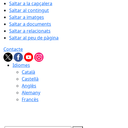
Saltar a la capçalera
Saltar al contingut
Saltar a imatges
Saltar a documents
Saltar a relacionats
Saltar al peu de pàgina
Contacte
Idiomes
Català
Castellà
Anglès
Alemany
Francès
06.08.2026 | 11:47