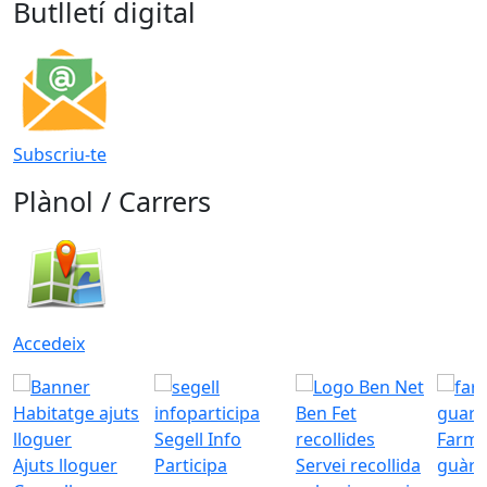
Butlletí digital
Subscriu-te
Plànol / Carrers
Accedeix
Segell Info
Farmà
Ajuts lloguer
Participa
Servei recollida
guàrd