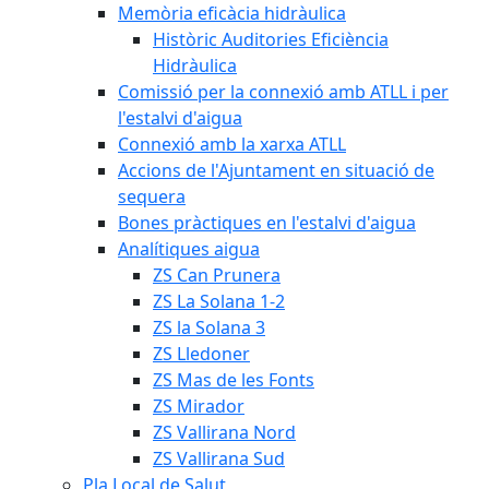
Memòria eficàcia hidràulica
Històric Auditories Eficiència
Hidràulica
Comissió per la connexió amb ATLL i per
l'estalvi d'aigua
Connexió amb la xarxa ATLL
Accions de l'Ajuntament en situació de
sequera
Bones pràctiques en l'estalvi d'aigua
Analítiques aigua
ZS Can Prunera
ZS La Solana 1-2
ZS la Solana 3
ZS Lledoner
ZS Mas de les Fonts
ZS Mirador
ZS Vallirana Nord
ZS Vallirana Sud
Pla Local de Salut