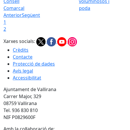
Consell
voluminosos i
Comarcal
poda
Anterior
Següent
1
2
Xarxes socials:
Crèdits
Contacte
Protecció de dades
Avís legal
Accessibilitat
Ajuntament de Vallirana
Carrer Major, 329
08759 Vallirana
Tel. 936 830 810
NIF P0829600F
Amb la col·laboració de: