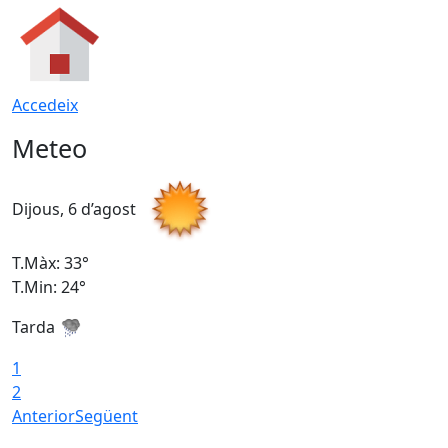
Accedeix
Meteo
Dijous, 6 d’agost
D
T.Màx: 33°
T
T.Min: 24°
T
Tarda
1
2
Anterior
Següent