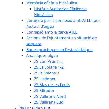
Memòria eficàcia hidràulica
Històric Auditories Eficiència
Hidràulica
Comissió per la connexió amb ATLL i per
l'estalvi d'aigua
Connexió amb la xarxa ATLL
Accions de l'Ajuntament en situació de
sequera
Bones pràctiques en l'estalvi d'aigua
Analítiques aigua
ZS Can Prunera
ZS La Solana 1-2
ZS la Solana 3
ZS Lledoner
ZS Mas de les Fonts
ZS Mirador
ZS Vallirana Nord
ZS Vallirana Sud
Pla Local de Salut