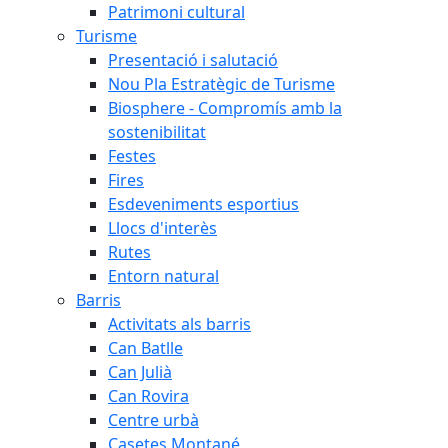
Patrimoni cultural
Turisme
Presentació i salutació
Nou Pla Estratègic de Turisme
Biosphere - Compromís amb la
sostenibilitat
Festes
Fires
Esdeveniments esportius
Llocs d'interès
Rutes
Entorn natural
Barris
Activitats als barris
Can Batlle
Can Julià
Can Rovira
Centre urbà
Casetes Montané