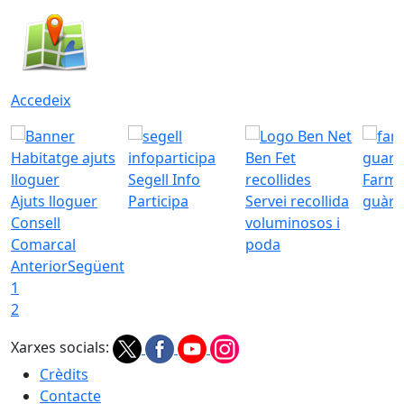
Accedeix
Segell Info
Farmà
Ajuts lloguer
Participa
Servei recollida
guàrd
Consell
voluminosos i
Comarcal
poda
Anterior
Següent
1
2
Xarxes socials:
Crèdits
Contacte