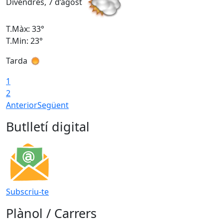
Divendres, 7 d’agost
D
T.Màx: 33°
T
T.Min: 23°
T
Tarda
1
2
Anterior
Següent
Butlletí digital
Subscriu-te
Plànol / Carrers