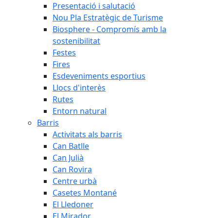
Presentació i salutació
Nou Pla Estratègic de Turisme
Biosphere - Compromís amb la
sostenibilitat
Festes
Fires
Esdeveniments esportius
Llocs d'interès
Rutes
Entorn natural
Barris
Activitats als barris
Can Batlle
Can Julià
Can Rovira
Centre urbà
Casetes Montané
El Lledoner
El Mirador