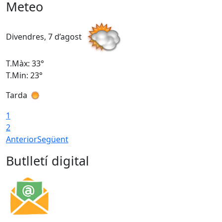
Meteo
Divendres, 7 d’agost
D
T.Màx: 33°
T
T.Min: 23°
T
Tarda
1
2
Anterior
Següent
Butlletí digital