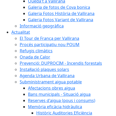
Queda't a Vallirana
Galeria de fotos de Cova bonica
Galeria Fotos Història de Vallirana
Galeria Fotos Variant de Vallirana
Informació geogràfica
Actualitat
El Tour de França per Vallirana
Procés participatiu nou POUM
Refugis climàtics
Onada de Calor
Prevenció: DUPROCIM - Incendis forestals
Instal·lació plaques solars
Agenda Urbana de Vallirana
Subministrament aigua potable
Afectacions obres aigua
Bans municipals - Situació aigua
Reserves d'aigua (pous i consums)
Memòria eficàcia hidràulica
Històric Auditories Eficiència