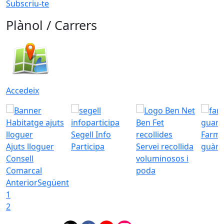
Subscriu-te
Plànol / Carrers
Accedeix
Segell Info
Farmà
Ajuts lloguer
Participa
Servei recollida
guàrd
Consell
voluminosos i
Comarcal
poda
Anterior
Següent
1
2