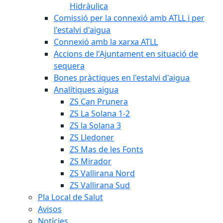
Hidràulica
Comissió per la connexió amb ATLL i per
l'estalvi d'aigua
Connexió amb la xarxa ATLL
Accions de l'Ajuntament en situació de
sequera
Bones pràctiques en l'estalvi d'aigua
Analítiques aigua
ZS Can Prunera
ZS La Solana 1-2
ZS la Solana 3
ZS Lledoner
ZS Mas de les Fonts
ZS Mirador
ZS Vallirana Nord
ZS Vallirana Sud
Pla Local de Salut
Avisos
Notícies