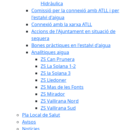
Hidràulica
Comissió per la connexió amb ATLL i per
l'estalvi d'aigua
Connexió amb la xarxa ATLL
Accions de l'Ajuntament en situació de
sequera
Bones pràctiques en l'estalvi d'aigua
Analítiques aigua
ZS Can Prunera
ZS La Solana 1-2
ZS la Solana 3
ZS Lledoner
ZS Mas de les Fonts
ZS Mirador
ZS Vallirana Nord
ZS Vallirana Sud
Pla Local de Salut
Avisos
Notícies