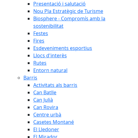
Presentació i salutació
Nou Pla Estratègic de Turisme
Biosphere - Compromís amb la
sostenibilitat
Festes
Fires
Esdeveniments esportius
Llocs d'interès
Rutes
Entorn natural
Barris
Activitats als barris
Can Batlle
Can Julià
Can Rovira
Centre urbà
Casetes Montané
El Lledoner
El Mirador