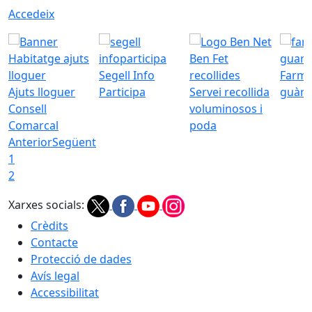
Accedeix
Segell Info
Farmà
Ajuts lloguer
Participa
Servei recollida
guàrd
Consell
voluminosos i
Comarcal
poda
Anterior
Següent
1
2
Xarxes socials:
Crèdits
Contacte
Protecció de dades
Avís legal
Accessibilitat