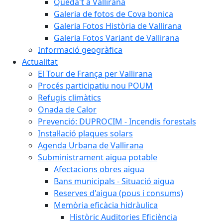
Queda't a Vallirana
Galeria de fotos de Cova bonica
Galeria Fotos Història de Vallirana
Galeria Fotos Variant de Vallirana
Informació geogràfica
Actualitat
El Tour de França per Vallirana
Procés participatiu nou POUM
Refugis climàtics
Onada de Calor
Prevenció: DUPROCIM - Incendis forestals
Instal·lació plaques solars
Agenda Urbana de Vallirana
Subministrament aigua potable
Afectacions obres aigua
Bans municipals - Situació aigua
Reserves d'aigua (pous i consums)
Memòria eficàcia hidràulica
Històric Auditories Eficiència