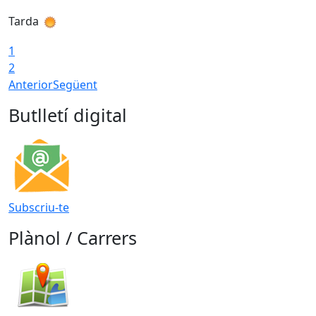
Tarda
T
1
2
Anterior
Següent
Butlletí digital
Subscriu-te
Plànol / Carrers