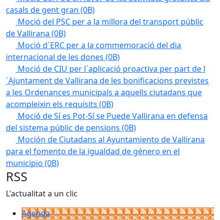
casals de gent gran
(0B)
Moció del PSC per a la millora del transport públic
de Vallirana
(0B)
Moció d´ERC per a la commemoració del dia
internacional de les dones
(0B)
Moció de CIU per l´aplicació proactiva per part de l
´Ajuntament de Vallirana de les bonificacions previstes
a les Ordenances municipals a aquells ciutadans que
acompleixin els requisits
(0B)
Moció de Sí es Pot-Sí se Puede Vallirana en defensa
del sistema públic de pensions
(0B)
Moción de Ciutadans al Ayuntamiento de Vallirana
para el fomento de la igualdad de género en el
municipio
(0B)
RSS
L'actualitat a un clic
Agenda