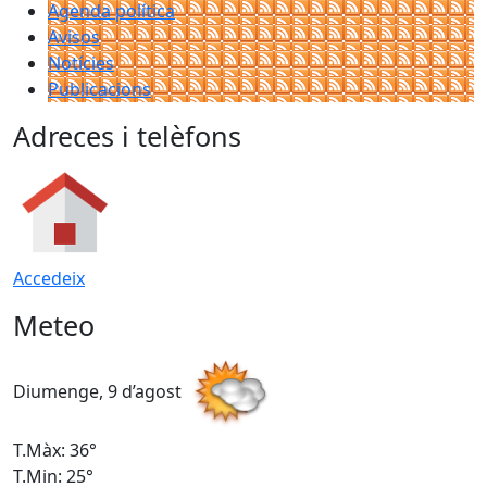
Agenda política
Avisos
Notícies
Publicacions
Adreces i telèfons
Accedeix
Meteo
Diumenge, 9 d’agost
D
T.Màx: 36°
T
T.Min: 25°
T