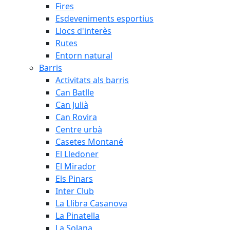
Fires
Esdeveniments esportius
Llocs d'interès
Rutes
Entorn natural
Barris
Activitats als barris
Can Batlle
Can Julià
Can Rovira
Centre urbà
Casetes Montané
El Lledoner
El Mirador
Els Pinars
Inter Club
La Llibra Casanova
La Pinatella
La Solana