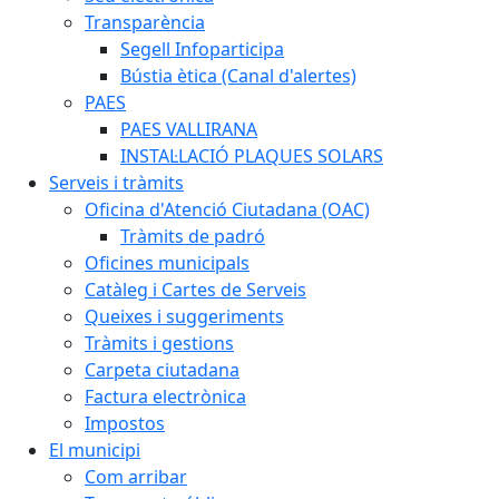
Transparència
Segell Infoparticipa
Bústia ètica (Canal d'alertes)
PAES
PAES VALLIRANA
INSTAL·LACIÓ PLAQUES SOLARS
Serveis i tràmits
Oficina d'Atenció Ciutadana (OAC)
Tràmits de padró
Oficines municipals
Catàleg i Cartes de Serveis
Queixes i suggeriments
Tràmits i gestions
Carpeta ciutadana
Factura electrònica
Impostos
El municipi
Com arribar