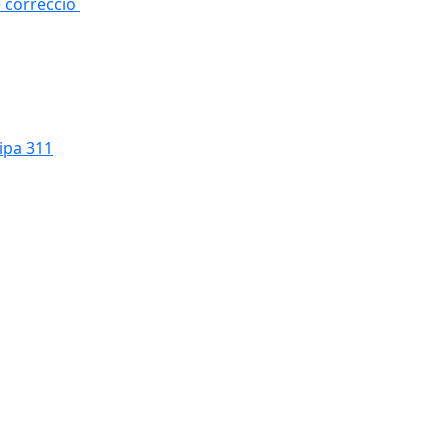
e correcció
cipa 311