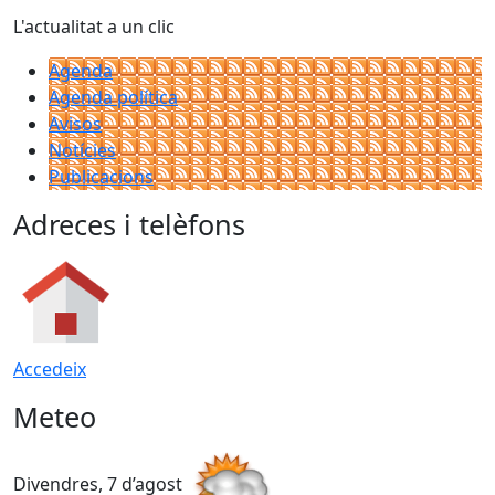
L'actualitat a un clic
Agenda
Agenda política
Avisos
Notícies
Publicacions
Adreces i telèfons
Accedeix
Meteo
Divendres, 7 d’agost
D