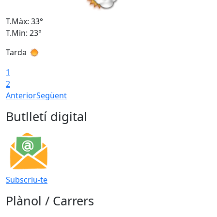
T.Màx: 33°
T
T.Min: 23°
T
Tarda
1
2
Anterior
Següent
Butlletí digital
Subscriu-te
Plànol / Carrers