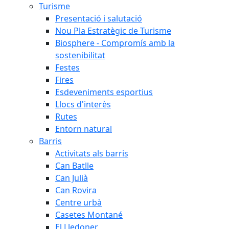
Turisme
Presentació i salutació
Nou Pla Estratègic de Turisme
Biosphere - Compromís amb la
sostenibilitat
Festes
Fires
Esdeveniments esportius
Llocs d'interès
Rutes
Entorn natural
Barris
Activitats als barris
Can Batlle
Can Julià
Can Rovira
Centre urbà
Casetes Montané
El Lledoner