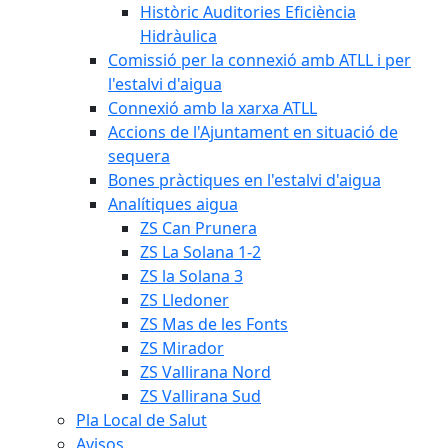
Històric Auditories Eficiència
Hidràulica
Comissió per la connexió amb ATLL i per
l'estalvi d'aigua
Connexió amb la xarxa ATLL
Accions de l'Ajuntament en situació de
sequera
Bones pràctiques en l'estalvi d'aigua
Analítiques aigua
ZS Can Prunera
ZS La Solana 1-2
ZS la Solana 3
ZS Lledoner
ZS Mas de les Fonts
ZS Mirador
ZS Vallirana Nord
ZS Vallirana Sud
Pla Local de Salut
Avisos