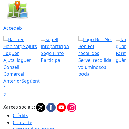
Accedeix
Segell Info
Farmà
Ajuts lloguer
Participa
Servei recollida
guàrd
Consell
voluminosos i
Comarcal
poda
Anterior
Següent
1
2
Xarxes socials:
Crèdits
Contacte