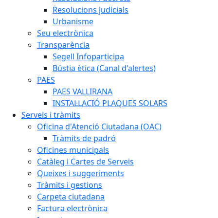
Resolucions judicials
Urbanisme
Seu electrònica
Transparència
Segell Infoparticipa
Bústia ètica (Canal d'alertes)
PAES
PAES VALLIRANA
INSTAL·LACIÓ PLAQUES SOLARS
Serveis i tràmits
Oficina d'Atenció Ciutadana (OAC)
Tràmits de padró
Oficines municipals
Catàleg i Cartes de Serveis
Queixes i suggeriments
Tràmits i gestions
Carpeta ciutadana
Factura electrònica