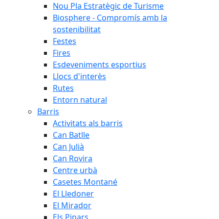
Nou Pla Estratègic de Turisme
Biosphere - Compromís amb la
sostenibilitat
Festes
Fires
Esdeveniments esportius
Llocs d'interès
Rutes
Entorn natural
Barris
Activitats als barris
Can Batlle
Can Julià
Can Rovira
Centre urbà
Casetes Montané
El Lledoner
El Mirador
Els Pinars