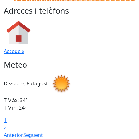
Adreces i telèfons
Accedeix
Meteo
Dissabte, 8 d’agost
D
T.Màx: 34°
T
T.Min: 24°
T
1
2
Anterior
Següent