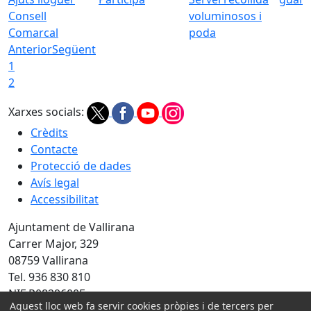
Consell
voluminosos i
Comarcal
poda
Anterior
Següent
1
2
Xarxes socials:
Crèdits
Contacte
Protecció de dades
Avís legal
Accessibilitat
Ajuntament de Vallirana
Carrer Major, 329
08759 Vallirana
Tel. 936 830 810
NIF P0829600F
Aquest lloc web fa servir cookies pròpies i de tercers per