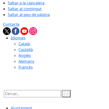
Saltar a la capçalera
Saltar al contingut
Saltar al peu de pàgina
Contacte
Idiomes
Català
Castellà
Anglès
Alemany
Francès
07.08.2026 | 14:02
Cercar:
Ajuntament