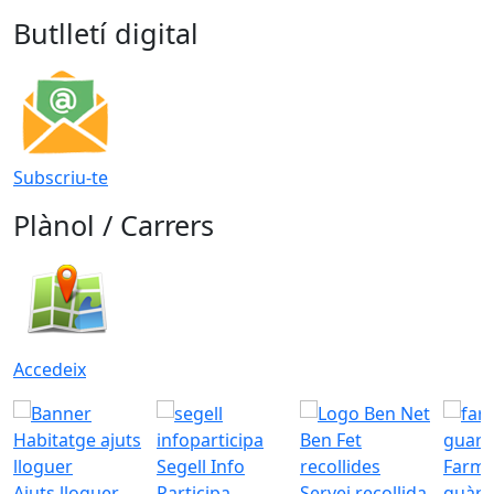
Butlletí digital
Subscriu-te
Plànol / Carrers
Accedeix
Segell Info
Farmà
Ajuts lloguer
Participa
Servei recollida
guàrd