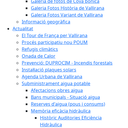
Galeria de fotos de Cova bonica
Galeria Fotos Història de Vallirana
Galeria Fotos Variant de Vallirana
Informació geogràfica
Actualitat
El Tour de França per Vallirana
Procés participatiu nou POUM
Refugis climàtics
Onada de Calor
Prevenció: DUPROCIM - Incendis forestals
Instal·lació plaques solars
Agenda Urbana de Vallirana
Subministrament aigua potable
Afectacions obres aigua
Bans municipals - Situació aigua
Reserves d'aigua (pous i consums)
Memòria eficàcia hidràulica
Històric Auditories Eficiència
Hidràulica