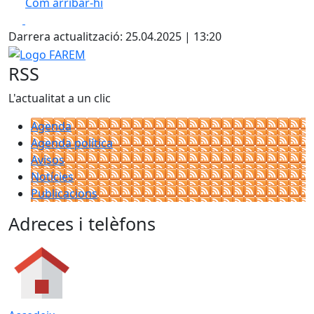
Com arribar-hi
Leaflet
| ©
OpenStreetMap
contributors
Facebook
X
+
Darrera actualització: 25.04.2025 | 13:20
−
Logo FAREM
RSS
L'actualitat a un clic
Agenda
Agenda política
Avisos
Notícies
Publicacions
Adreces i telèfons