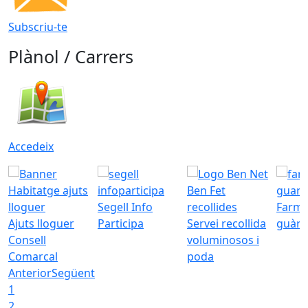
Subscriu-te
Plànol / Carrers
Accedeix
Segell Info
Farmà
Ajuts lloguer
Participa
Servei recollida
guàrd
Consell
voluminosos i
Comarcal
poda
Anterior
Següent
1
2