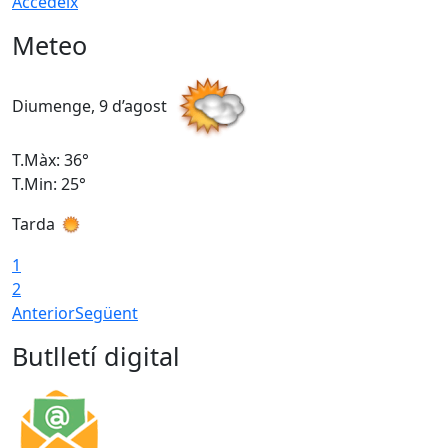
Accedeix
Meteo
Diumenge, 9 d’agost
D
T.Màx: 36°
T
T.Min: 25°
T
Tarda
T
1
2
Anterior
Següent
Butlletí digital