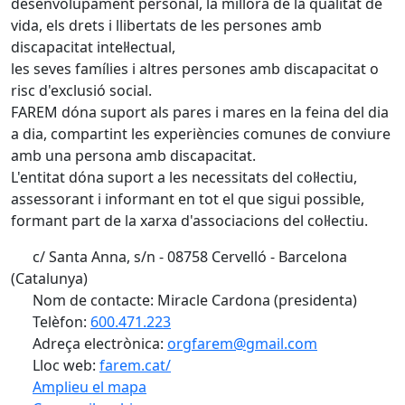
desenvolupament personal, la millora de la qualitat de
vida, els drets i llibertats de les persones amb
discapacitat intel·lectual,
les seves famílies i altres persones amb discapacitat o
risc d'exclusió social.
FAREM dóna suport als pares i mares en la feina del dia
a dia, compartint les experiències comunes de conviure
amb una persona amb discapacitat.
L'entitat dóna suport a les necessitats del col·lectiu,
assessorant i informant en tot el que sigui possible,
formant part de la xarxa d'associacions del col·lectiu.
c/ Santa Anna, s/n - 08758 Cervelló - Barcelona
(Catalunya)
Nom de contacte: Miracle Cardona (presidenta)
Telèfon:
600.471.223
Adreça electrònica:
orgfarem@gmail.com
Lloc web:
farem.cat/
Amplieu el mapa