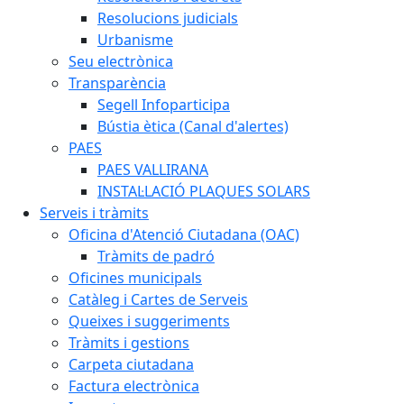
Resolucions judicials
Urbanisme
Seu electrònica
Transparència
Segell Infoparticipa
Bústia ètica (Canal d'alertes)
PAES
PAES VALLIRANA
INSTAL·LACIÓ PLAQUES SOLARS
Serveis i tràmits
Oficina d'Atenció Ciutadana (OAC)
Tràmits de padró
Oficines municipals
Catàleg i Cartes de Serveis
Queixes i suggeriments
Tràmits i gestions
Carpeta ciutadana
Factura electrònica