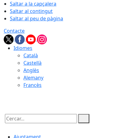
Saltar a la capçalera
Saltar al contingut
Saltar al peu de pàgina
Contacte
Idiomes
Català
Castellà
Anglès
Alemany
Francès
08.08.2026 | 14:30
Cercar:
Ajuntament