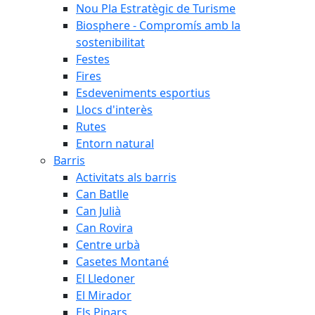
Nou Pla Estratègic de Turisme
Biosphere - Compromís amb la
sostenibilitat
Festes
Fires
Esdeveniments esportius
Llocs d'interès
Rutes
Entorn natural
Barris
Activitats als barris
Can Batlle
Can Julià
Can Rovira
Centre urbà
Casetes Montané
El Lledoner
El Mirador
Els Pinars