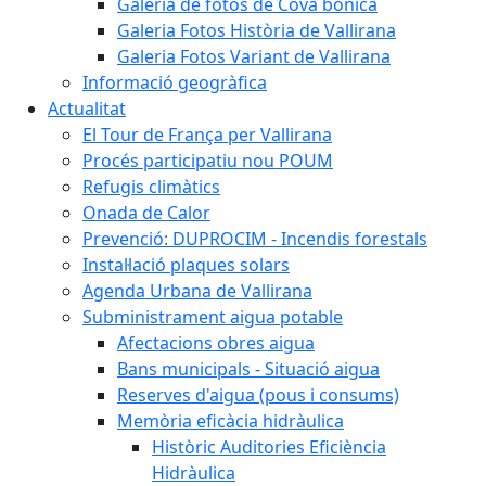
Galeria de fotos de Cova bonica
Galeria Fotos Història de Vallirana
Galeria Fotos Variant de Vallirana
Informació geogràfica
Actualitat
El Tour de França per Vallirana
Procés participatiu nou POUM
Refugis climàtics
Onada de Calor
Prevenció: DUPROCIM - Incendis forestals
Instal·lació plaques solars
Agenda Urbana de Vallirana
Subministrament aigua potable
Afectacions obres aigua
Bans municipals - Situació aigua
Reserves d'aigua (pous i consums)
Memòria eficàcia hidràulica
Històric Auditories Eficiència
Hidràulica