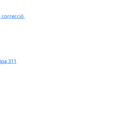
e correcció
cipa 311