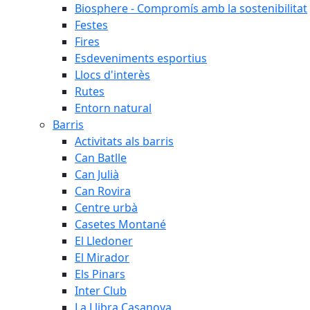
Biosphere - Compromís amb la sostenibilitat
Festes
Fires
Esdeveniments esportius
Llocs d'interès
Rutes
Entorn natural
Barris
Activitats als barris
Can Batlle
Can Julià
Can Rovira
Centre urbà
Casetes Montané
El Lledoner
El Mirador
Els Pinars
Inter Club
La Llibra Casanova