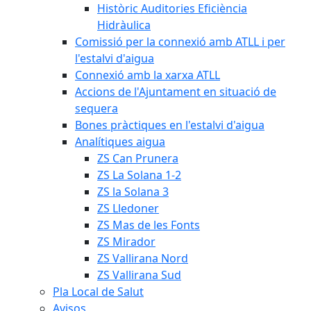
Històric Auditories Eficiència
Hidràulica
Comissió per la connexió amb ATLL i per
l'estalvi d'aigua
Connexió amb la xarxa ATLL
Accions de l'Ajuntament en situació de
sequera
Bones pràctiques en l'estalvi d'aigua
Analítiques aigua
ZS Can Prunera
ZS La Solana 1-2
ZS la Solana 3
ZS Lledoner
ZS Mas de les Fonts
ZS Mirador
ZS Vallirana Nord
ZS Vallirana Sud
Pla Local de Salut
Avisos