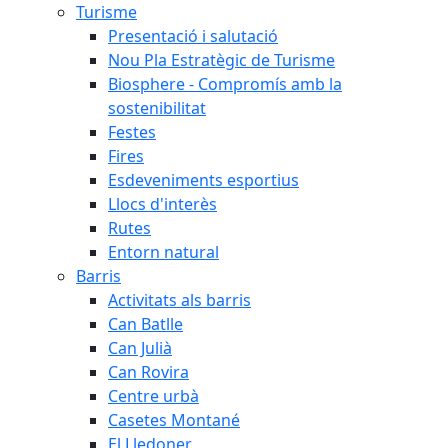
Turisme
Presentació i salutació
Nou Pla Estratègic de Turisme
Biosphere - Compromís amb la
sostenibilitat
Festes
Fires
Esdeveniments esportius
Llocs d'interès
Rutes
Entorn natural
Barris
Activitats als barris
Can Batlle
Can Julià
Can Rovira
Centre urbà
Casetes Montané
El Lledoner