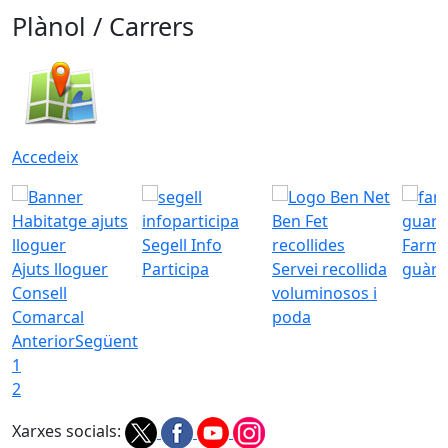
Plànol / Carrers
Accedeix
Segell Info
Farmà
Ajuts lloguer
Participa
Servei recollida
guàrd
Consell
voluminosos i
Comarcal
poda
Anterior
Següent
1
2
Xarxes socials: