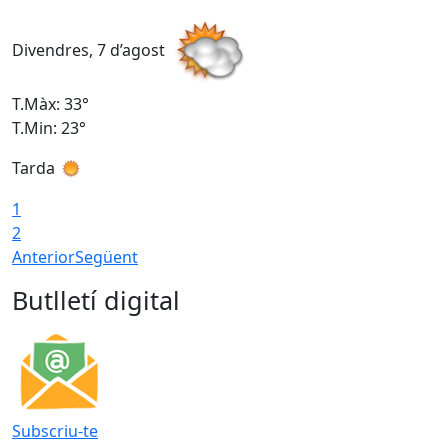
Divendres, 7 d’agost
D
T.Màx: 33°
T
T.Min: 23°
T
Tarda
1
2
Anterior
Següent
Butlletí digital
Subscriu-te