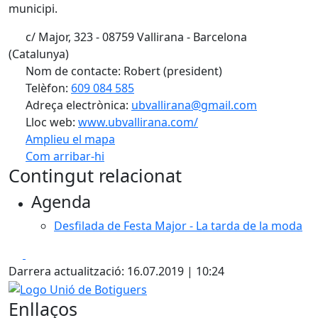
municipi.
c/ Major, 323 - 08759 Vallirana - Barcelona
(Catalunya)
Nom de contacte: Robert (president)
Telèfon:
609 084 585
Adreça electrònica:
ubvallirana@gmail.com
Lloc web:
www.ubvallirana.com/
Amplieu el mapa
Com arribar-hi
Leaflet
| ©
OpenStreetMap
contributors
Contingut relacionat
+
Agenda
−
Desfilada de Festa Major - La tarda de la moda
Facebook
X
Darrera actualització: 16.07.2019 | 10:24
Logo Unió de Botiguers
Enllaços