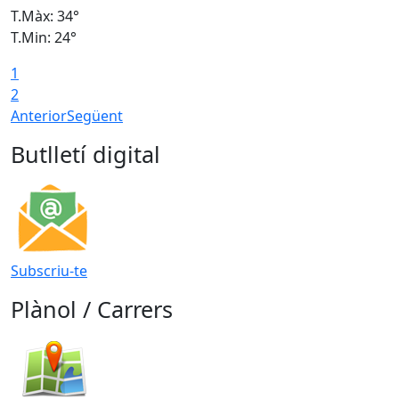
T.Màx: 34°
T
T.Min: 24°
T
1
2
Anterior
Següent
Butlletí digital
Subscriu-te
Plànol / Carrers