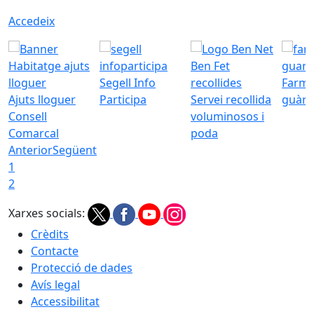
Accedeix
Segell Info
Farmà
Ajuts lloguer
Participa
Servei recollida
guàrd
Consell
voluminosos i
Comarcal
poda
Anterior
Següent
1
2
Xarxes socials:
Crèdits
Contacte
Protecció de dades
Avís legal
Accessibilitat