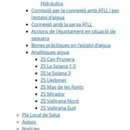
Hidràulica
Comissió per la connexió amb ATLL i per
l'estalvi d'aigua
Connexió amb la xarxa ATLL
Accions de l'Ajuntament en situació de
sequera
Bones pràctiques en l'estalvi d'aigua
Analítiques aigua
ZS Can Prunera
ZS La Solana 1-2
ZS la Solana 3
ZS Lledoner
ZS Mas de les Fonts
ZS Mirador
ZS Vallirana Nord
ZS Vallirana Sud
Pla Local de Salut
Avisos
Notícies