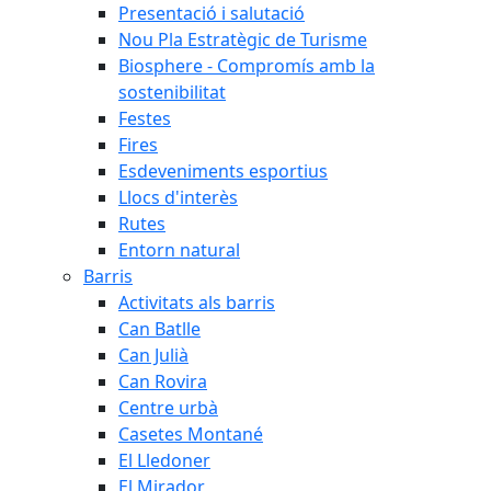
Presentació i salutació
Nou Pla Estratègic de Turisme
Biosphere - Compromís amb la
sostenibilitat
Festes
Fires
Esdeveniments esportius
Llocs d'interès
Rutes
Entorn natural
Barris
Activitats als barris
Can Batlle
Can Julià
Can Rovira
Centre urbà
Casetes Montané
El Lledoner
El Mirador