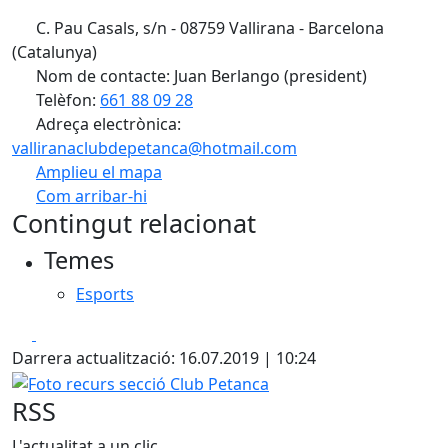
C. Pau Casals, s/n - 08759 Vallirana - Barcelona
(Catalunya)
Nom de contacte: Juan Berlango (president)
Telèfon:
661 88 09 28
Adreça electrònica:
valliranaclubdepetanca@hotmail.com
Amplieu el mapa
Com arribar-hi
Leaflet
| ©
OpenStreetMap
contributors
Contingut relacionat
+
Temes
−
Esports
Facebook
X
Darrera actualització: 16.07.2019 | 10:24
Foto recurs secció Club Petanca
RSS
L'actualitat a un clic