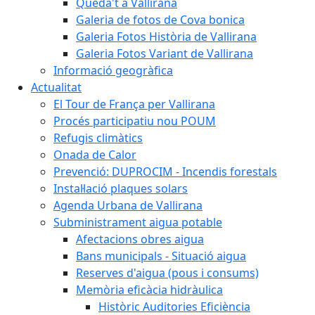
Queda't a Vallirana
Galeria de fotos de Cova bonica
Galeria Fotos Història de Vallirana
Galeria Fotos Variant de Vallirana
Informació geogràfica
Actualitat
El Tour de França per Vallirana
Procés participatiu nou POUM
Refugis climàtics
Onada de Calor
Prevenció: DUPROCIM - Incendis forestals
Instal·lació plaques solars
Agenda Urbana de Vallirana
Subministrament aigua potable
Afectacions obres aigua
Bans municipals - Situació aigua
Reserves d'aigua (pous i consums)
Memòria eficàcia hidràulica
Històric Auditories Eficiència