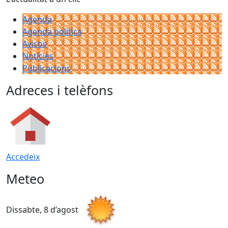
Agenda
Agenda política
Avisos
Notícies
Publicacions
Adreces i telèfons
Accedeix
Meteo
Dissabte, 8 d’agost
D